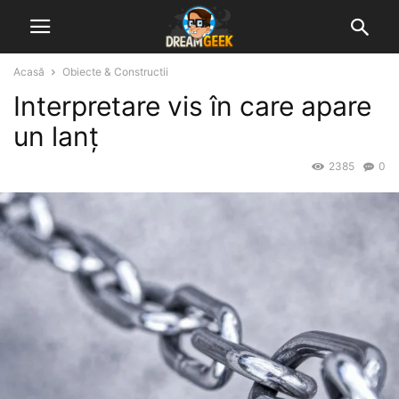
Acasă
Obiecte & Constructii
Interpretare vis în care apare
un lanț
2385
0