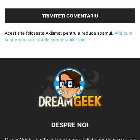
Acest site folosește Akismet pentru a reduce spamul.
Află cum
sunt procesate datele comentariilor tale
.
DESPRE NOI
DreamGeek.ro este cel mai complet dicționar de vise și are