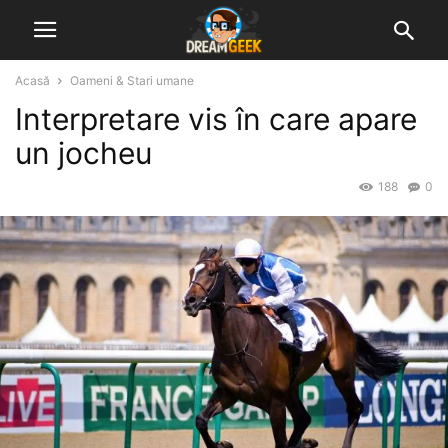
Acasă
Oameni & Stari umane
Interpretare vis în care apare
un jocheu
188
0