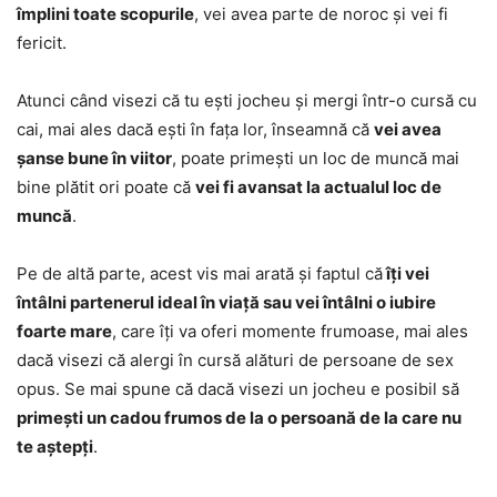
împlini toate scopurile
, vei avea parte de noroc și vei fi
fericit.
Atunci când visezi că tu ești jocheu și mergi într-o cursă cu
cai, mai ales dacă ești în fața lor, înseamnă că
vei avea
șanse bune în viitor
, poate primești un loc de muncă mai
bine plătit ori poate că
vei fi avansat la actualul loc de
muncă
.
Pe de altă parte, acest vis mai arată și faptul că
îți vei
întâlni partenerul ideal în viață sau vei întâlni o iubire
foarte mare
, care îți va oferi momente frumoase, mai ales
dacă visezi că alergi în cursă alături de persoane de sex
opus. Se mai spune că dacă visezi un jocheu e posibil să
primești un cadou frumos de la o persoană de la care nu
te aștepți
.