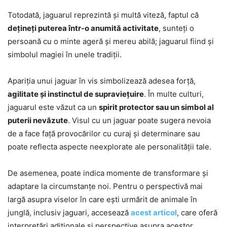
Totodată, jaguarul reprezintă și multă viteză, faptul că
dețineți puterea într-o anumită activitate
, sunteți o
persoană cu o minte ageră și mereu abilă; jaguarul fiind și
simbolul magiei în unele tradiții.
Apariția unui jaguar în vis simbolizează adesea forță,
agilitate și instinctul de supraviețuire
. În multe culturi,
jaguarul este văzut ca un
spirit protector sau un simbol al
puterii nevăzute
. Visul cu un jaguar poate sugera nevoia
de a face față provocărilor cu curaj și determinare sau
poate reflecta aspecte neexplorate ale personalității tale.
De asemenea, poate indica momente de transformare și
adaptare la circumstanțe noi. Pentru o perspectivă mai
largă asupra viselor în care ești urmărit de animale în
junglă, inclusiv jaguari, accesează
acest articol
, care oferă
interpretări adiționale și perspective asupra acestor