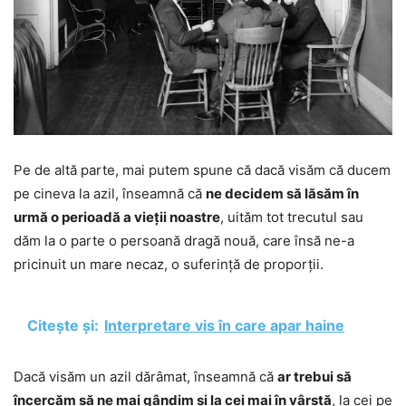
Pe de altă parte, mai putem spune că dacă visăm că ducem
pe cineva la azil, înseamnă că
ne decidem să lăsăm în
urmă o perioadă a vieții noastre
, uităm tot trecutul sau
dăm la o parte o persoană dragă nouă, care însă ne-a
pricinuit un mare necaz, o suferință de proporții.
Citește și:
Interpretare vis în care apar haine
Dacă visăm un azil dărâmat, înseamnă că
ar trebui să
încercăm să ne mai gândim și la cei mai în vârstă
, la cei pe