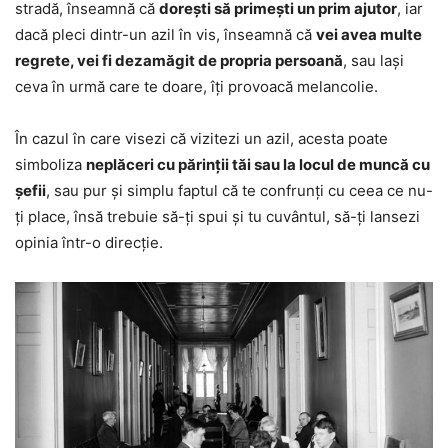
stradă, înseamnă că
dorești să primești un prim ajutor
, iar
dacă pleci dintr-un azil în vis, înseamnă că
vei avea multe
regrete, vei fi dezamăgit de propria persoană
, sau lași
ceva în urmă care te doare, îți provoacă melancolie.
În cazul în care visezi că vizitezi un azil, acesta poate
simboliza
neplăceri cu părinții tăi sau la locul de muncă cu
șefii
, sau pur și simplu faptul că te confrunți cu ceea ce nu-
ți place, însă trebuie să-ți spui și tu cuvântul, să-ți lansezi
opinia într-o direcție.