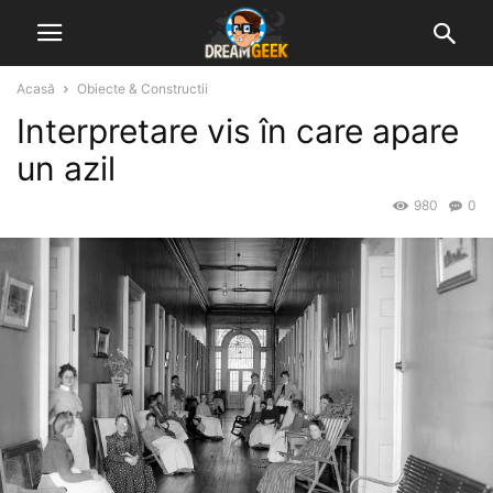
Acasă
Obiecte & Constructii
Interpretare vis în care apare
un azil
980
0