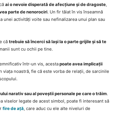
 că
ai o nevoie disperată de afecțiune și de dragoste
,
avea parte de nenorociri
. Un fir tăiat în vis înseamnă
a unei activități voite sau nefinalizarea unui plan sau
ne că
trebuie să încerci să lași la o parte grijile și să te
anii sunt cu ochii pe tine.
mnificativ într-un vis, acesta
poate avea implicații
 viața noastră, fie că este vorba de relații, de sarcinile
scopului.
irului narativ sau al poveștii personale pe care o trăim
.
a viselor legate de acest simbol, poate fi interesant să
ar
fire de ață
, care aduc cu ele alte niveluri de