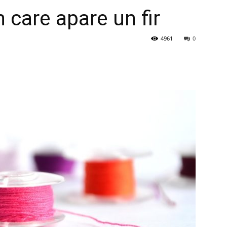
n care apare un fir
4961
0