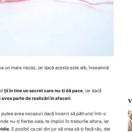
vea un mare necaz, iar dacă acesta este alb, înseamnă
pt
ții în tine un secret care nu-ți dă pace
, iar dacă
i avea parte de realizări în afaceri
.
V
ei putea avea necazuri dacă încerci să pătrunzi într-o
de nu-ți fierbe oala, te implici în treburile altora, iar
vidie
. E posibil ca cei din jur să vrea să-ți facă rău, dar