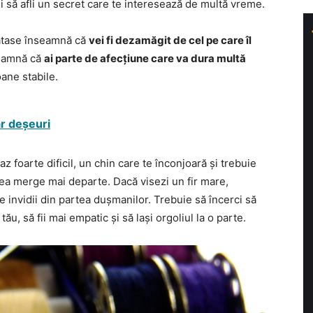
și să afli un secret care te interesează de multă vreme.
 mătase înseamnă că
vei fi dezamăgit de cel pe care îl
nseamnă că
ai parte de afecțiune care va dura multă
ane stabile.
ar deșeuri
z foarte dificil, un chin care te înconjoară și trebuie
tea merge mai departe. Dacă visezi un fir mare,
e invidii din partea dușmanilor. Trebuie să încerci să
ău, să fii mai empatic și să lași orgoliul la o parte.