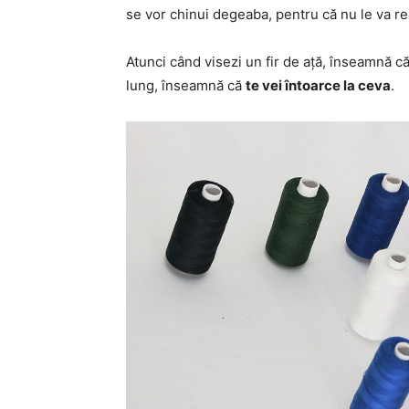
se vor chinui degeaba, pentru că nu le va re
Atunci când visezi un fir de ață, înseamnă c
lung, înseamnă că
te vei întoarce la ceva
.