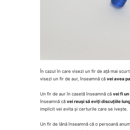
În cazul în care visezi un fir de ață mai scur
visezi un fir de aur, înseamnă că
vei avea p
Un fir de aur în casetă înseamnă că
vei fi un
înseamnă că
vei reuși să eviți discuțiile lun
implicit vei evita și certurile care se ivește.
Un fir de lână înseamnă că o persoană anume