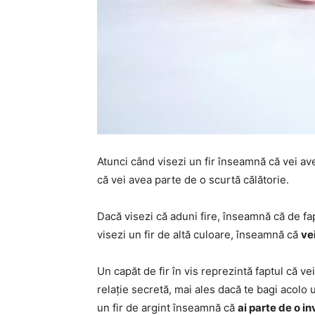
Atunci când visezi un fir înseamnă că vei a
că vei avea parte de o scurtă călătorie.
Dacă visezi că aduni fire, înseamnă că de fa
visezi un fir de altă culoare, înseamnă că
ve
Un capăt de fir în vis reprezintă faptul că v
relație secretă, mai ales dacă te bagi acolo un
un fir de argint înseamnă că
ai parte de o in