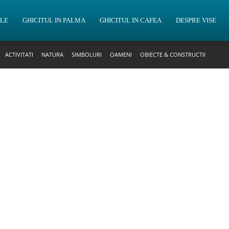
OLE
GHICITUL IN PALMA
GHICITUL IN CAFEA
DESPRE VISE
ACTIVITATI
NATURA
SIMBOLURI
OAMENI
OBIECTE & CONSTRUCTII