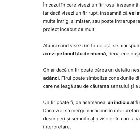
În cazul în care visezi un fir roșu, înseamnă
iar dacă visezi un fir rupt, înseamnă că
vei 
multe intrigi și mister, sau poate întrerupere
proiect început de mult.
Atunci când visezi un fir de ață, se mai spu
axezi pe locul tău de muncă
, deoarece dușm
Chiar dacă un fir poate părea un detaliu nese
adânci
. Firul poate simboliza conexiunile din
care ne leagă sau de căutarea sensului și a 
Un fir poate fi, de asemenea,
un indiciu al f
Dacă vrei să mergi mai adânc în interpretare
descoperi și semnificația viselor în care ap
interpretare.