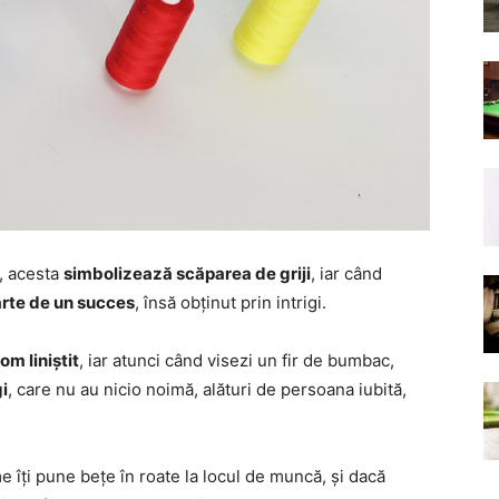
t, acesta
simbolizează scăparea de griji
, iar când
arte de un succes
, însă obținut prin intrigi.
 om liniștit
, iar atunci când visezi un fir de bumbac,
gi
, care nu au nicio noimă, alături de persoana iubită,
 îți pune bețe în roate la locul de muncă, și dacă