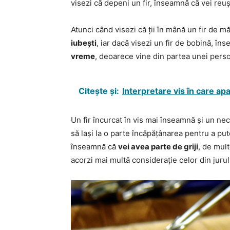
visezi că depeni un fir, înseamnă că vei reu
Atunci când visezi că ții în mână un fir de
iubești
, iar dacă visezi un fir de bobină, î
vreme
, deoarece vine din partea unei perso
Citește și:
Interpretare vis în care ap
Un fir încurcat în vis mai înseamnă și un neca
să lași la o parte încăpățânarea pentru a pu
înseamnă că
vei avea parte de griji
, de mult
acorzi mai multă considerație celor din jurul t