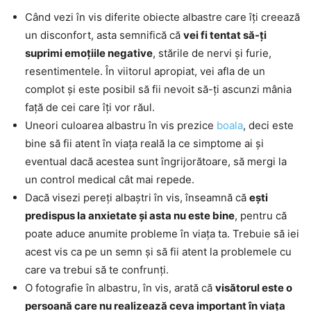
Când vezi în vis diferite obiecte albastre care îți creează
un disconfort, asta semnifică că
vei fi tentat să-ți
suprimi emoțiile negative
, stările de nervi și furie,
resentimentele. În viitorul apropiat, vei afla de un
complot și este posibil să fii nevoit să-ți ascunzi mânia
față de cei care îți vor răul.
Uneori culoarea albastru în vis prezice
boala
, deci este
bine să fii atent în viața reală la ce simptome ai și
eventual dacă acestea sunt îngrijorătoare, să mergi la
un control medical cât mai repede.
Dacă visezi pereți albaștri în vis, înseamnă că
ești
predispus la anxietate și asta nu este bine
, pentru că
poate aduce anumite probleme în viața ta. Trebuie să iei
acest vis ca pe un semn și să fii atent la problemele cu
care va trebui să te confrunți.
O fotografie în albastru, în vis, arată că
visătorul este o
persoană care nu realizează ceva important în viața