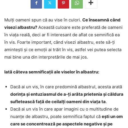
Mulți oameni spun că au vise în culori.
Ce înseamnă când
visezi albastru?
Această culoare este preferată de oameni
în viața reală, deci ar fi interesant de aflat ce semnifică ea
în vis. Foarte important, când visezi albastru, este să-ți
amintești și ce emoții ai trăit în vis, astfel vei putea selecta
mai bine una din interpretările de mai jos.
Iată câteva semnificații ale viselor în albastru:
Dacă ai un vis, în care predomină albastrul, acesta arată
dorința și entuziasmul de a-ți arăta prietenia și căldura
sufletească față de ceilalți oameni din viața ta
.
Dacă ai un vis în care apar imagini cu o multitudine de
nuanțe de albastru, poate semnifica faptul că
ești un om
care se concentrează pe aspectele negative și pe