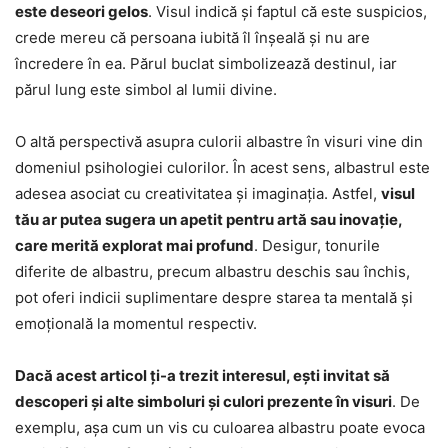
este deseori gelos
. Visul indică și faptul că este suspicios,
crede mereu că persoana iubită îl înșeală și nu are
încredere în ea. Părul buclat simbolizează destinul, iar
părul lung este simbol al lumii divine.
O altă perspectivă asupra culorii albastre în visuri vine din
domeniul psihologiei culorilor. În acest sens, albastrul este
adesea asociat cu creativitatea și imaginația. Astfel,
visul
tău ar putea sugera un apetit pentru artă sau inovație,
care merită explorat mai profund
. Desigur, tonurile
diferite de albastru, precum albastru deschis sau închis,
pot oferi indicii suplimentare despre starea ta mentală și
emoțională la momentul respectiv.
Dacă acest articol ți-a trezit interesul, ești invitat să
descoperi și alte simboluri și culori prezente în visuri
. De
exemplu, așa cum un vis cu culoarea albastru poate evoca