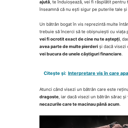
ajută
, te înduioșează, vei fi răsplătit pentr
înseamnă că nu ești sigur pe puterile tale și n
Un bătrân bogat în vis reprezintă multe întâr
trebuie să încerci să te obișnuiești cu viața
vei fi ocrotit exact de cine nu te aștepți
, da
avea parte de multe pierderi
și dacă visezi
vei bucura de unele câștiguri financiare
.
Citește și:
Interpretare vis în care apa
Atunci când visezi un bătrân care este rețin
dragoste
, iar dacă visezi un bătrân sărac ș
necazurile care te macinau până acum
.