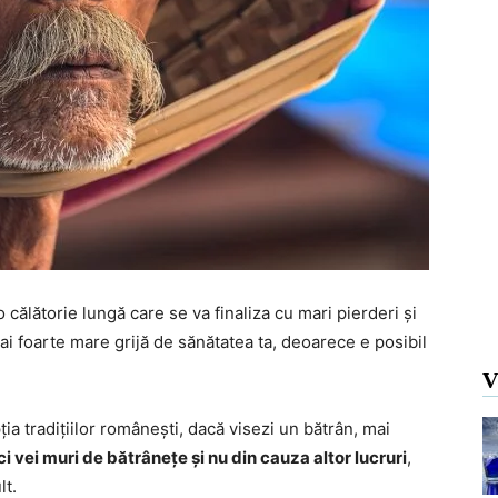
călătorie lungă care se va finaliza cu mari pierderi și
ă ai foarte mare grijă de sănătatea ta, deoarece e posibil
V
ția tradițiilor românești, dacă visezi un bătrân, mai
ci vei muri de bătrânețe și nu din cauza altor lucruri
,
lt.