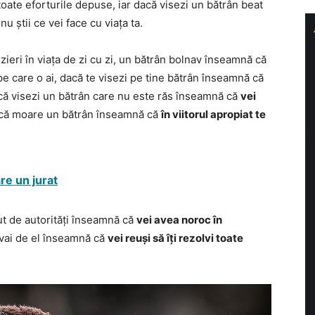
u toate eforturile depuse, iar dacă visezi un bătrân beat
u știi ce vei face cu viața ta.
zieri în viața de zi cu zi, un bătrân bolnav înseamnă că
 pe care o ai, dacă te visezi pe tine bătrân înseamnă că
că visezi un bătrân care nu este răs înseamnă că
vei
 că moare un bătrân înseamnă că
în viitorul apropiat te
re un jurat
ut de autorități înseamnă că
vei avea noroc în
i vai de el înseamnă că
vei reuși să îți rezolvi toate