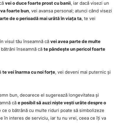
 că
vei o duce foarte prost cu banii
, iar dacă visezi un
ceva foarte bun
, vei avansa personal; atunci când visezi
arte de o perioadă mai urâtă în viața ta
, te vei
 în visul tău înseamnă că
vei avea parte de multe
de bătrâni înseamnă că
te pândește un pericol foarte
că
te vei înarma cu noi forțe
, vei deveni mai puternic și
 semn bun, deoarece el sugerează longevitatea și
seamnă că
e posibil să auzi niște vești urâte despre o
 ce o bătrână cu multe riduri poate să simbolizeze
e în interes de serviciu, iar tu nu vrei, ceea ce îți va