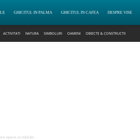
OLE
GHICITUL IN PALMA
GHICITUL IN CAFEA
DESPRE VISE
ACTIVITATI
NATURA
SIMBOLURI
OAMENI
OBIECTE & CONSTRUCTII
care apare un bătrân