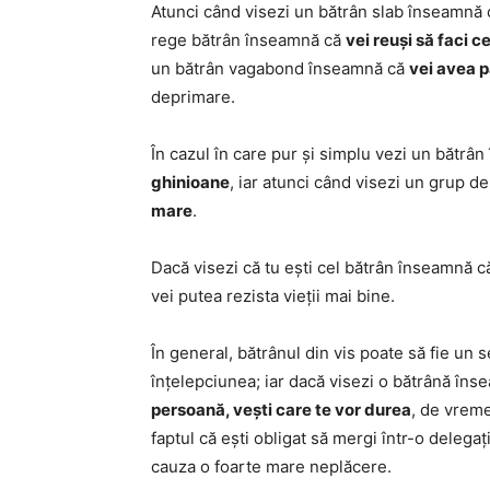
Atunci când visezi un bătrân slab înseamnă
rege bătrân înseamnă că
vei reuși să faci 
un bătrân vagabond înseamnă că
vei avea p
deprimare.
În cazul în care pur și simplu vezi un bătrân
ghinioane
, iar atunci când visezi un grup 
mare
.
Dacă visezi că tu ești cel bătrân înseamnă 
vei putea rezista vieții mai bine.
În general, bătrânul din vis poate să fie un
înțelepciunea; iar dacă visezi o bătrână în
persoană, vești care te vor durea
, de vreme
faptul că ești obligat să mergi într-o delegați
cauza o foarte mare neplăcere.