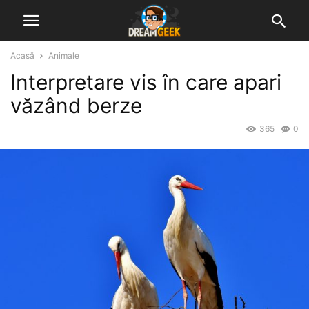
Acasă
Animale
Interpretare vis în care apari
văzând berze
365
0