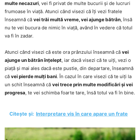
multe necazuri
, vei fi privat de multe bucurii și de lucruri
frumoase în viață. Atunci când visezi că îți vezi fratele
înseamnă că
vei trăi multă vreme, vei ajunge bătrân
, însă
nu te vei bucura de nimic în viață, având în vedere că totul
va fi în zadar.
Atunci când visezi că este ora prânzului înseamnă că
vei
ajunge un bătrân înțelept
, iar dacă visezi că te uiți, vezi o
piață și mai ales dacă este pustie, din departare, înseamnă
că
vei pierde mulți bani
. În cazul în care visezi că te uiți la
un schit înseamnă că
vei trece prin multe modificări și vei
progresa
, te vei schimba foarte tare, însă totul va fi în bine.
Citește și:
Interpretare vis în care apare un frate