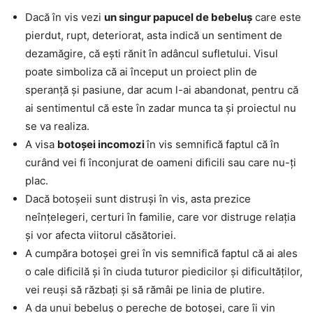
Dacă în vis vezi
un singur papucel de bebeluș
care este
pierdut, rupt, deteriorat, asta indică un sentiment de
dezamăgire, că ești rănit în adâncul sufletului. Visul
poate simboliza că ai început un proiect plin de
speranță și pasiune, dar acum l-ai abandonat, pentru că
ai sentimentul că este în zadar munca ta și proiectul nu
se va realiza.
A visa
botoșei incomozi
în vis semnifică faptul că în
curând vei fi înconjurat de oameni dificili sau care nu-ți
plac.
Dacă botoșeii sunt distruși în vis, asta prezice
neînțelegeri, certuri în familie, care vor distruge relația
și vor afecta viitorul căsătoriei.
A cumpăra botoșei grei în vis semnifică faptul că ai ales
o cale dificilă și în ciuda tuturor piedicilor și dificultăților,
vei reuși să răzbați și să rămâi pe linia de plutire.
A da unui bebeluș o pereche de botoșei, care îi vin