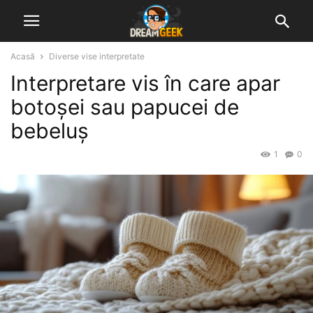
Acasă
Diverse vise interpretate
Interpretare vis în care apar
botoșei sau papucei de
bebeluș
1
0