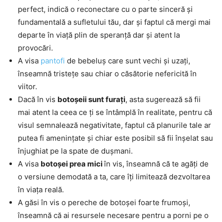
perfect, indică o reconectare cu o parte sinceră și
fundamentală a sufletului tău, dar și faptul că mergi mai
departe în viață plin de speranță dar și atent la
provocări.
A visa
pantofi
de bebeluș care sunt vechi și uzați,
înseamnă tristețe sau chiar o căsătorie nefericită în
viitor.
Dacă în vis
botoșeii sunt furați
, asta sugerează să fii
mai atent la ceea ce ți se întâmplă în realitate, pentru că
visul semnalează negativitate, faptul că planurile tale ar
putea fi amenințate și chiar este posibil să fii înșelat sau
înjughiat pe la spate de dușmani.
A visa
botoșei prea mici
în vis, înseamnă că te agăți de
o versiune demodată a ta, care îți limitează dezvoltarea
în viața reală.
A găsi în vis o pereche de botoșei foarte frumoși,
înseamnă că ai resursele necesare pentru a porni pe o