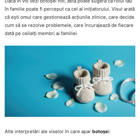
Dacă în vis vezi botoșei noi, asta poate sugera că rolul tău
în familie poate fi perceput ca cel al inițiatorului. Visul arată
că ești omul care gestionează acțiunile zilnice, care decide
cum să se rezolve problemele, care încurajează de fiecare
dată pe ceilalți membri ai familiei.
Alte interpretări ale viselor în care apar
botoșe
i: