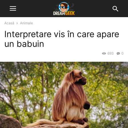
Acasă
Animale
Interpretare vis în care apare
un babuin
693
0