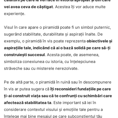
vei avea ceva de câștigat
. Acestea îți vor aduce multe
experiențe.
Visul în care apare o piramidă poate fi un simbol puternic,
sugerând stabilitate, durabilitate și aspirații înalte. De
exemplu, o piramidă în vis poate reprezenta
obiectivele și
aspirațiile tale, indicând că ai o bază solidă pe care să-ți
construiești succesul
. Acesta poate, de asemenea,
simboliza conexiunea cu istoria, cu înțelepciunea
străveche sau cu misterele nerezolvate.
Pe de altă parte, o piramidă în ruină sau în descompunere
în vis ar putea sugera că
îți reconsideri fundațiile pe care
ți-ai construit viața sau că te confrunți cu schimbări care
afectează stabilitatea ta
. Este important să iei în
considerare contextul visului și emoțiile tale pentru a
înțelege mai bine mesajul pe care subconștientul tău