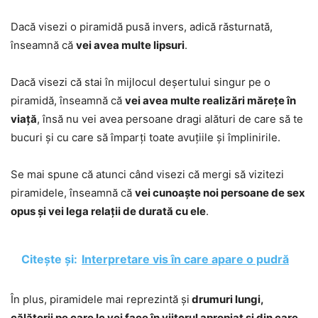
Dacă visezi o piramidă pusă invers, adică răsturnată,
înseamnă că
vei avea multe lipsuri
.
Dacă visezi că stai în mijlocul deșertului singur pe o
piramidă, înseamnă că
vei avea multe realizări mărețe în
viață
, însă nu vei avea persoane dragi alături de care să te
bucuri și cu care să împarți toate avuțiile și împlinirile.
Se mai spune că atunci când visezi că mergi să vizitezi
piramidele, înseamnă că
vei cunoaște noi persoane de sex
opus și vei lega relații de durată cu ele
.
Citește și:
Interpretare vis în care apare o pudră
În plus, piramidele mai reprezintă și
drumuri lungi,
călătorii pe care le vei face în viitorul apropiat și din care