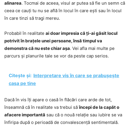
alinarea
. Tocmai de aceea, visul ar putea să fie un semn că
ceea ce cauți tu nu se află în locul în care ești sau în locul
în care tinzi să tragi mereu.
Probabil în realitate
ai doar impresia că ți-ai găsit locul
potrivit în brațele unei persoane, însă timpul va
demonstra că nu este chiar așa
. Vei afla mai multe pe
parcurs și planurile tale se vor da peste cap serios.
Citește și:
Interpretare vis în care se prabușește
casa pe tine
Dacă în vis îți apare o casă în flăcări care arde de tot,
înseamnă că în realitate va trebui să
începi de la capăt o
afacere importantă
sau că o nouă relație sau iubire se va
înfiripa după o perioadă de convalescență sentimentală.