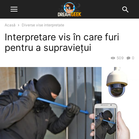
Acasă
Diverse vise interpretate
Interpretare vis în care furi
pentru a supraviețui
509
0