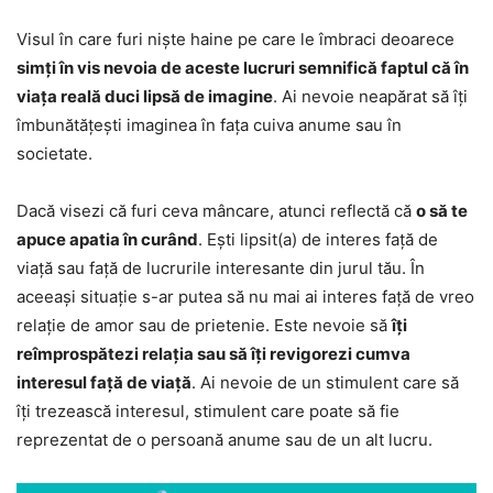
Visul în care furi niște haine pe care le îmbraci deoarece
simți în vis nevoia de aceste lucruri semnifică faptul că în
viața reală duci lipsă de imagine
. Ai nevoie neapărat să îți
îmbunătățești imaginea în fața cuiva anume sau în
societate.
Dacă visezi că furi ceva mâncare, atunci reflectă că
o să te
apuce apatia în curând
. Ești lipsit(a) de interes față de
viață sau față de lucrurile interesante din jurul tău. În
aceeași situație s-ar putea să nu mai ai interes față de vreo
relație de amor sau de prietenie. Este nevoie să
îți
reîmprospătezi relația sau să îți revigorezi cumva
interesul față de viață
. Ai nevoie de un stimulent care să
îți trezească interesul, stimulent care poate să fie
reprezentat de o persoană anume sau de un alt lucru.