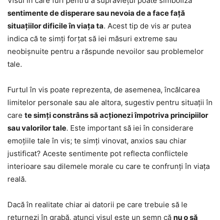
Visul în care furi pentru a supraviețui poate simboliza
sentimente de disperare sau nevoia de a face față
situațiilor dificile în viața ta
. Acest tip de vis ar putea
indica că te simți forțat să iei măsuri extreme sau
neobișnuite pentru a răspunde nevoilor sau problemelor
tale.
Furtul în vis poate reprezenta, de asemenea, încălcarea
limitelor personale sau ale altora, sugestiv pentru situații în
care
te simți constrâns să acționezi împotriva principiilor
sau valorilor tale
. Este important să iei în considerare
emoțiile tale în vis; te simți vinovat, anxios sau chiar
justificat? Aceste sentimente pot reflecta conflictele
interioare sau dilemele morale cu care te confrunți în viața
reală.
Dacă în realitate chiar ai datorii pe care trebuie să le
returnezi în grabă, atunci visul este un semn că
nu o să