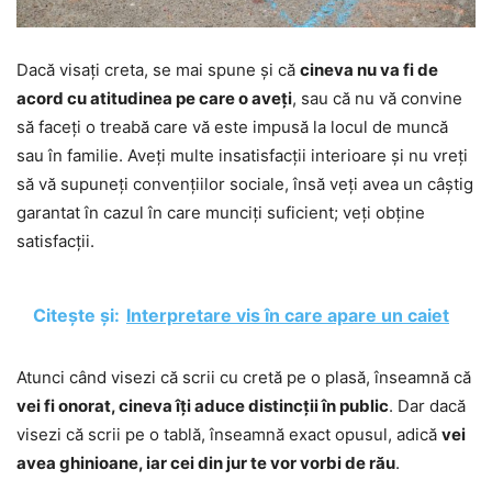
Dacă visați creta, se mai spune și că
cineva nu va fi de
acord cu atitudinea pe care o aveți
, sau că nu vă convine
să faceți o treabă care vă este impusă la locul de muncă
sau în familie. Aveți multe insatisfacții interioare și nu vreți
să vă supuneți convențiilor sociale, însă veți avea un câștig
garantat în cazul în care munciți suficient; veți obține
satisfacții.
Citește și:
Interpretare vis în care apare un caiet
Atunci când visezi că scrii cu cretă pe o plasă, înseamnă că
vei fi onorat, cineva îți aduce distincții în public
. Dar dacă
visezi că scrii pe o tablă, înseamnă exact opusul, adică
vei
avea ghinioane, iar cei din jur te vor vorbi de rău
.