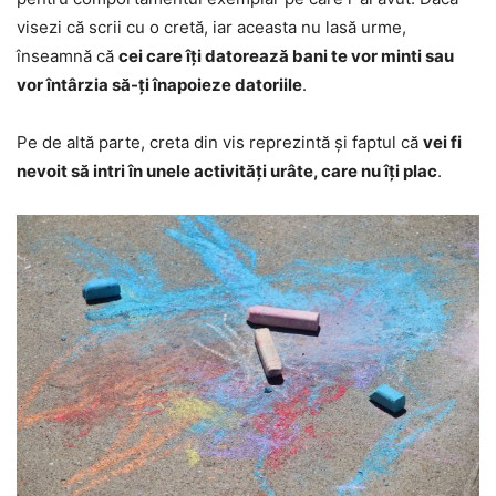
visezi că scrii cu o cretă, iar aceasta nu lasă urme,
înseamnă că
cei care îți datorează bani te vor minti sau
vor întârzia să-ți înapoieze datoriile
.
Pe de altă parte, creta din vis reprezintă și faptul că
vei fi
nevoit să intri în unele activități urâte, care nu îți plac
.