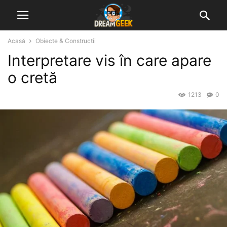
Acasă
Obiecte & Constructii
Interpretare vis în care apare
o cretă
1213
0