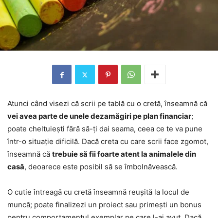
Atunci când visezi că scrii pe tablă cu o cretă, înseamnă că
vei avea parte de unele dezamăgiri pe plan financiar
;
poate cheltuiești fără să-ți dai seama, ceea ce te va pune
într-o situație dificilă. Dacă creta cu care scrii face zgomot,
înseamnă că
trebuie să fii foarte atent la animalele din
casă
, deoarece este posibil să se îmbolnăvească.
O cutie întreagă cu cretă înseamnă reușită la locul de
muncă; poate finalizezi un proiect sau primești un bonus
pentru comportamentul exemplar pe care l-ai avut. Dacă