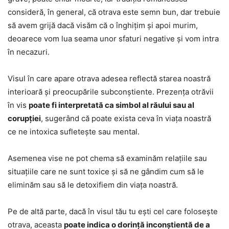
consideră, în general, că otrava este semn bun, dar trebuie
să avem grijă dacă visăm că o înghițim și apoi murim,
deoarece vom lua seama unor sfaturi negative și vom intra
în necazuri.
Visul în care apare otrava adesea reflectă starea noastră
interioară și preocupările subconștiente. Prezența otrăvii
în vis
poate fi interpretată ca simbol al răului sau al
corupției
, sugerând că poate exista ceva în viața noastră
ce ne intoxica sufletește sau mental.
Asemenea vise ne pot chema să examinăm relațiile sau
situațiile care ne sunt toxice și să ne gândim cum să le
eliminăm sau să le detoxifiem din viața noastră.
Pe de altă parte, dacă în visul tău tu ești cel care folosește
otrava, aceasta
poate indica o dorință inconștientă de a