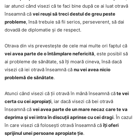
iar atunci când visezi că te faci bine după ce ai luat otravă
înseamnă că
vei reuși să treci destul de greu peste
probleme
, însă trebuie să fii serios, perseverent, să dai
dovadă de diplomatie și de respect.
Otrava din vis prevestește de cele mai multe ori faptul că
vei avea parte de o întâmplare nefericită
, este posibil să
ai probleme de sănătate, să îți moară cineva, însă dacă
visezi că iei otravă înseamnă că
nu vei avea nicio
problemă de sănătate
.
Atunci când visezi că ții otravă în mână înseamnă că
te vei
certa cu cei apropiați
, iar dacă visezi că bei otravă
înseamnă că
vei avea parte de un mare necaz care te va
deprima și vei intra în discuții aprinse cu cei dragi
. În cazul
în care visezi că folosești otravă înseamnă că
îți oferi
sprijinul unei persoane apropiate ție
.