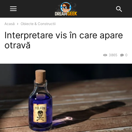
Acasă
Obiecte & Constructii
Interpretare vis în care apare
otravă
3865
0