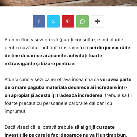
Atunci când visezi otravă (puteți consulta și simbolurile
pentru cuvântul „antidot”) înseamnă că
cei din jur vor râde
de tine deoarece ai anumite activități foarte
extravagante și bizare pentru ei
.
Atunci când visezi că iei otravă înseamnă că
vei avea parte
de o mare pagubă materială deoarece ai încredere într-
un apropiat și acesta îți trădează încrederea
, trebuie să fii
foarte precaut cu persoanele cărora le dai bani cu
împrumut.
Dacă visezi că iei otravă trebuie
să ai grijă cu toate
investițiile pe care le faci deoarece nu va fi un timp bun
,