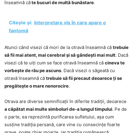
înseamnă că
te bucuri de multă bunăstare
.
Citește și:
Interpretare vis în care apare o
fantomă
Atunci când visezi că mori de la otravă înseamnă că
trebuie
să fii mai atent, mai cerebral și să gândești mai mult
. Dacă
visezi că te uiți cum se face otravă înseamnă că
cineva te
vorbește de rău pe ascuns
. Dacă visezi o săgeată cu
otravă înseamnă că
trebuie să fii precaut deoarece ți se
pregătește o mare nenorocire
.
Otrava are diverse semnificații în diferite tradiții, deoarece
a căpătat mai multe simboluri de-a lungul timpului
. Pe de
o parte, ea reprezintă purificarea sufletului, așa cum
susține tradiția persană, care vine cu consecințe foarte
grave, poate chiar moarte, iar tradiția românească