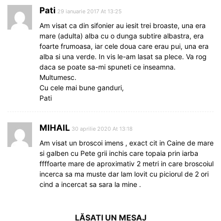
Pati
29 ianuarie 2017 At 13:25
Am visat ca din sifonier au iesit trei broaste, una era
mare (adulta) alba cu o dunga subtire albastra, era
foarte frumoasa, iar cele doua care erau pui, una era
alba si una verde. In vis le-am lasat sa plece. Va rog
daca se poate sa-mi spuneti ce inseamna.
Multumesc.
Cu cele mai bune ganduri,
Pati
MIHAIL
30 aprilie 2020 At 13:18
Am visat un broscoi imens , exact cit in Caine de mare
si galben cu Pete grii inchis care topaia prin iarba
ffffoarte mare de aproximativ 2 metri in care broscoiul
incerca sa ma muste dar lam lovit cu piciorul de 2 ori
cind a incercat sa sara la mine .
LĂSAȚI UN MESAJ