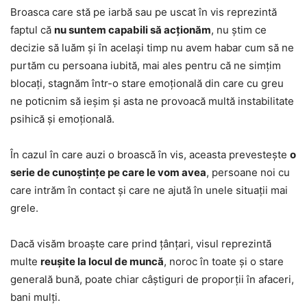
Broasca care stă pe iarbă sau pe uscat în vis reprezintă
faptul că
nu suntem capabili să acționăm
, nu știm ce
decizie să luăm și în același timp nu avem habar cum să ne
purtăm cu persoana iubită, mai ales pentru că ne simțim
blocați, stagnăm într-o stare emoțională din care cu greu
ne poticnim să ieșim și asta ne provoacă multă instabilitate
psihică și emoțională.
În cazul în care auzi o broască în vis, aceasta prevestește
o
serie de cunoștințe pe care le vom avea
, persoane noi cu
care intrăm în contact și care ne ajută în unele situații mai
grele.
Dacă visăm broaște care prind țânțari, visul reprezintă
multe
reușite la locul de muncă
, noroc în toate și o stare
generală bună, poate chiar câștiguri de proporții în afaceri,
bani mulți.