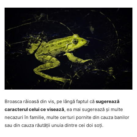
Broasca râioasă din vis, pe lângă faptul că
sugerează
caracterul celui ce visează
, ea mai sugerează și multe
necazuri în familie, multe certuri pornite din cauza banilor
sau din cauza răutății unuia dintre cei doi soți.