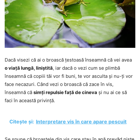
Dacă visezi că ai o broască țestoasă înseamnă că vei avea
o viață lungă, liniștită
, iar dacă o vezi cum se plimbă
înseamnă că copiii tăi vor fi buni, te vor asculta și nu-ți vor
face necazuri. Când vezi o broască că zace în vis,
înseamnă că
simți repulsie față de cineva
și nu ai ce să
faci în această privință.
Citește și:
Interpretare vis în care apare pescuit
Se spune că broaștele din vis care stau în apă prevăd niște