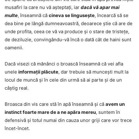
musafiri la care nu vă așteptați, iar
dacă vă apar mai
multe
, înseamnă că
cineva se lingusește
, încearcă să se
dea bine pe lângă dumneavoastră, deoarece știe că are de
unde profita, ceea ce vă va produce și o stare de tristețe,
de deziluzie, convingându-vă încă o dată cât de haini sunt
oamenii.
Dacă visezi că mănânci o broască înseamnă că vei afla
unele
informații plăcute
, dar trebuie să muncești mult la
locul de muncă și în cele din urmă să ai parte și de un
câștig real.
Broasca din vis care stă în apă înseamnă și că
avem un
instinct foarte mare de a ne apăra mereu
, suntem în
defensivă și totul numai din cauza unor griji care vor trece
încet-încet.