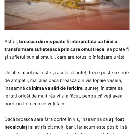
Astfel,
broasca din vis poate fi interpretată ca fiind o
transformare sufletească prin care omul trece
; ea poate fi
și sufletul bun al omului, care are totuși o înfățișare urâtă.
Un alt simbol mai este și acela că puteți trece peste o serie
de antipatii, mai ales dacă broasca din vis topăie veselă;
înseamnă că
inima va sări de fericire
, sunteți în stare să
iertați oricât de mult rău vi s-a făcut, pentru că veți avea
noroc în tot ceea ce veți face.
Dacă broasca sare fără oprire în vis, înseamnă că
ați fost
necalculați
și ați risipit mulți bani, iar acum este posibil să