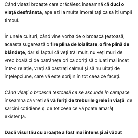
Când visezi broaște care orăcăiesc înseamnă că
duci o
viață desfrânată
, apelezi la multe imoralități ca să îți umpli
timpul.
În unele culturi, când vine vorba de o broască țestoasă,
aceasta sugerează o
fire plină de loialitate, o fire plină de
blândețe
, dar și faptul că veți trăi mult, nu veți muri de
vreo boală ci de bătrânețe ori că doriți să o luați mai încet
într-o relație, vreți să păstrați calmul și să nu uitați de
înțelepciune, care vă este sprijin în tot ceea ce faceți.
Când visați o broască țestoasă ce se ascunde în carapace
înseamnă că vreți să
vă feriți de treburile grele în viață
, de
sarcini cotidiene și de tot ceea ce vă poate amărâți
existența.
Dacă visul tău cu broaște a fost mai intens și ai văzut