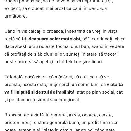
trageți ponoasele, să fie nevoie să vă împrumutați și,
evident, să o duceți mai prost cu banii în perioada
următoare.
Când în vis călcați o broască, înseamnă că vreți în viața
reală să
fiți deasupra celor mai slabi
, să îi conduceți, chiar
dacă acest lucru nu este tocmai unul bun, având în vedere
că profitați de slăbiciunile lor, sunteți în stare să treceți
peste orice și să apelați la tot felul de șiretlicuri.
Totodată, dacă visezi că mănânci, că auzi sau că vezi
broaște, acesta este, în general, un semn bun, că
viața ta
va fi liniștită și destul de împlinită
, atât pe plan social, cât
și pe plan profesional sau emoțional.
Broasca reprezintă, în general, în vis, onoare, cinste,
prieteni noi și o stare generală bună, un profit financiar
poate, armonie și liniște în cămin, iar atunci când este