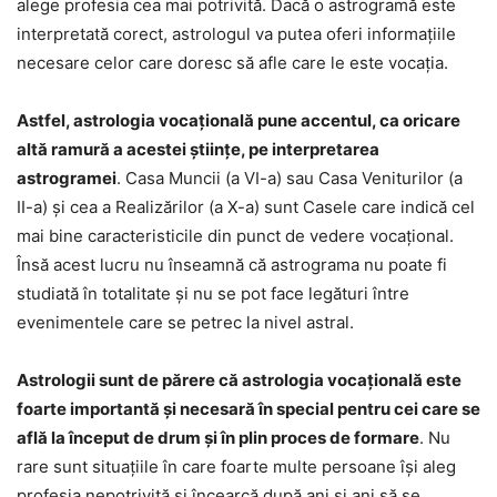
alege profesia cea mai potrivită. Dacă o astrogramă este
interpretată corect, astrologul va putea oferi informațiile
necesare celor care doresc să afle care le este vocația.
Astfel, astrologia vocațională pune accentul, ca oricare
altă ramură a acestei științe, pe interpretarea
astrogramei
. Casa Muncii (a VI-a) sau Casa Veniturilor (a
II-a) și cea a Realizărilor (a X-a) sunt Casele care indică cel
mai bine caracteristicile din punct de vedere vocațional.
Însă acest lucru nu înseamnă că astrograma nu poate fi
studiată în totalitate și nu se pot face legături între
evenimentele care se petrec la nivel astral.
Astrologii sunt de părere că astrologia vocațională este
foarte importantă și necesară în special pentru cei care se
află la început de drum și în plin proces de formare
. Nu
rare sunt situațiile în care foarte multe persoane își aleg
profesia nepotrivită și încearcă după ani și ani să se