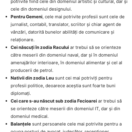
potrivite fiind cele din domeniul artistic și cultural, dar și
cele din domeniul designului.
Pentru Gemeni
, cele mai potrivite profesii sunt cele de
jurnalist, contabil, translator, scriitor și chiar agent de
vânzări, datorită bunelor abilități de comunicare și
relaționare.
Cei născuți în zodia Racului
ar trebui să se orienteze
către meserii din domeniul naval, dar și în domeniul
amenajărilor interioare, în domeniul alimentar și cel al
producerii de petrol.
Nativii din zodia Leu
sunt cei mai potriviți pentru
profesii politice, deoarece aceștia sunt foarte buni
diplomați.
Cei care s-au născut sub zodia Fecioarei
ar trebui să
se orienteze către meserii din domeniul IT, dar și din
domeniul medical.
Balanțele
sunt persoanele cele mai potrivite pentru a
ocupa posturi de avocat, judecător, receptioner,