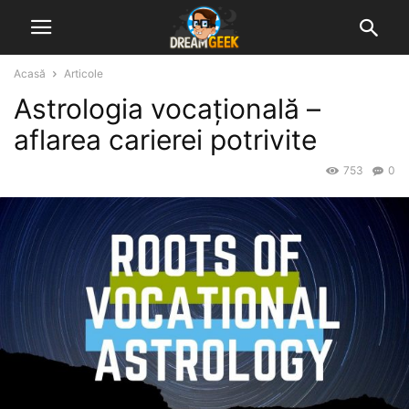
Acasă
Articole
Astrologia vocațională –
aflarea carierei potrivite
753
0