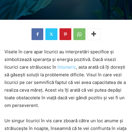
Visele în care apar licurici au interpretări specifice și
simbolizează speranța și energia pozitivă. Dacă visezi
licurici care strălucesc în
întuneric
, asta arată că îți dorești
să găsești soluții la problemele dificile. Visul în care vezi
licurici pe cer semnifică faptul că vei avea capacitatea de a
realiza ceva măreț. Acest vis îți arată că vei putea depăși
toate obstacolele în viață dacă vei gândi pozitiv și vei fi un
om perseverent.
Un singur licurici în vis care zboară către un loc anume și
strălucește în noapte, înseamnă că te vei confrunta în viața