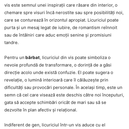
vis este semnul unei inspirații care răsare din interior, o
chemare spre visuri încă nerostite sau spre posibilități noi,
care se conturează în orizontul apropiat. Licuriciul poate
purta și un mesaj legat de iubire, de romantism reînnoit
sau de întâlniri care aduc emoții senine și promisiuni
tandre.
Pentru un
bărbat
, licuriciul din vis poate simboliza o
nevoie profundă de transformare, o dorință de a găsi
direcție acolo unde există confuzie. El poate sugera o
revelație, o lumină interioară care îl călăuzește prin
dificultăți sau provocări personale. În același timp, este un
semn că cel care visează este deschis către noi începuturi,
gata să accepte schimbări oricât de mari sau să se
dezvolte în plan afectiv și relațional.
Indiferent de gen, licuriciul într-un vis aduce cu el