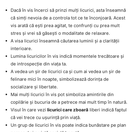
Dacă în vis încerci să prinzi mulți licurici, asta înseamnă
că simți nevoia de a controla tot ce te înconjoară. Acest
vis arată că ești prea agitat, te confrunți cu prea mult
stres și vrei să găsești o modalitate de relaxare.
A visa licurici înseamnă căutarea luminii și a clarității
interioare.
Lumina licuricilor în vis indică momentele trecătoare și
de introspecție din viața ta.
A vedea un șir de licurici ca și cum ai vedea un șir de
felinare mici în noapte, simbolizează dorința de
socializare și libertate.
Mai mulți licurici în vis pot simboliza amintirile din
copilărie și bucuria de a petrece mai mult timp în natură.
Visul în care vezi
licurici care zboară
liberi indică faptul
că vei trece cu ușurință prin viață.
Un grup de licurici în vis poate indica bunăstare pe plan