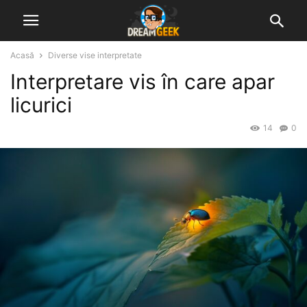
Acasă
Diverse vise interpretate
Interpretare vis în care apar
licurici
14
0