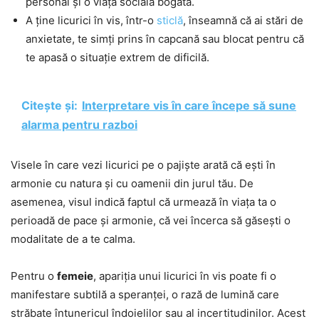
personal și o viață socială bogată.
A ține licurici în vis, într-o
sticlă
, înseamnă că ai stări de
anxietate, te simți prins în capcană sau blocat pentru că
te apasă o situație extrem de dificilă.
Citește și:
Interpretare vis în care începe să sune
alarma pentru razboi
Visele în care vezi licurici pe o pajiște arată că ești în
armonie cu natura și cu oamenii din jurul tău. De
asemenea, visul indică faptul că urmează în viața ta o
perioadă de pace și armonie, că vei încerca să găsești o
modalitate de a te calma.
Pentru o
femeie
, apariția unui licurici în vis poate fi o
manifestare subtilă a speranței, o rază de lumină care
străbate întunericul îndoielilor sau al incertitudinilor. Acest