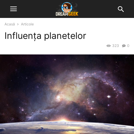
Acasă
Articole
Influența planetelor
323
0