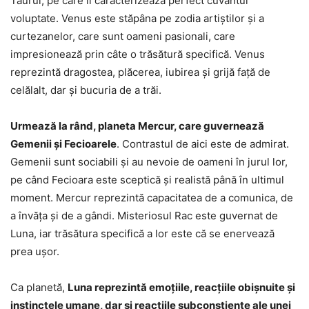
Taurul, pe care îi caracterizează perfect cuvântul
voluptate. Venus este stăpâna pe zodia artiștilor și a
curtezanelor, care sunt oameni pasionali, care
impresionează prin câte o trăsătură specifică. Venus
reprezintă dragostea, plăcerea, iubirea și grijă față de
celălalt, dar și bucuria de a trăi.
Urmează la rând, planeta Mercur, care guvernează
Gemenii și Fecioarele
. Contrastul de aici este de admirat.
Gemenii sunt sociabili și au nevoie de oameni în jurul lor,
pe când Fecioara este sceptică și realistă până în ultimul
moment. Mercur reprezintă capacitatea de a comunica, de
a învăța și de a gândi. Misteriosul Rac este guvernat de
Luna, iar trăsătura specifică a lor este că se enervează
prea ușor.
Ca planetă,
Luna reprezintă emoțiile, reacțiile obișnuite și
instinctele umane, dar și reacțiile subconștiente ale unei