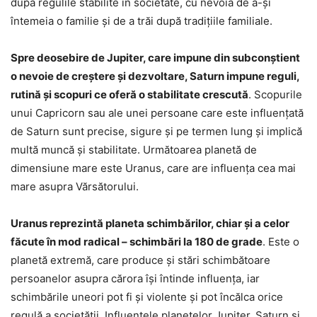
după regulile stabilite în societate, cu nevoia de a-și
întemeia o familie și de a trăi după tradițiile familiale.
Spre deosebire de Jupiter, care impune din subconștient
o nevoie de creștere și dezvoltare, Saturn impune reguli,
rutină și scopuri ce oferă o stabilitate crescută
. Scopurile
unui Capricorn sau ale unei persoane care este influențată
de Saturn sunt precise, sigure și pe termen lung și implică
multă muncă și stabilitate. Următoarea planetă de
dimensiune mare este Uranus, care are influența cea mai
mare asupra Vărsătorului.
Uranus reprezintă planeta schimbărilor, chiar și a celor
făcute în mod radical – schimbări la 180 de grade
. Este o
planetă extremă, care produce și stări schimbătoare
persoanelor asupra cărora își întinde influența, iar
schimbările uneori pot fi și violente și pot încălca orice
regulă a societății. Influentele planetelor Jupiter, Saturn și