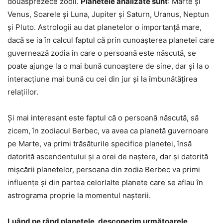
douăsprezece zodii.
Planetele analizate sunt
: Marte și
Venus, Soarele și Luna, Jupiter și Saturn, Uranus, Neptun
și Pluto. Astrologii au dat planetelor o importanță mare,
dacă se ia în calcul faptul că prin cunoașterea planetei care
guvernează zodia în care o persoană este născută, se
poate ajunge la o mai bună cunoaștere de sine, dar și la o
interacțiune mai bună cu cei din jur și la îmbunătățirea
relațiilor.
Și mai interesant este faptul că o persoană născută, să
zicem, în zodiacul Berbec, va avea ca planetă guvernoare
pe Marte, va primi trăsăturile specifice planetei, însă
datorită ascendentului și a orei de naștere, dar și datorită
mișcării planetelor, persoana din zodia Berbec va primi
influențe și din partea celorlalte planete care se aflau în
astrograma proprie la momentul nașterii.
Luând pe rând planetele, descoperim următoarele