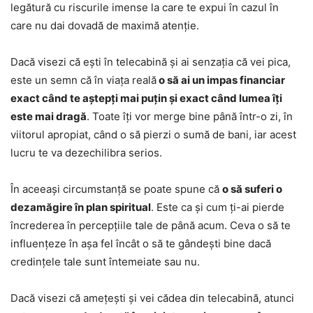
legătură cu riscurile imense la care te expui în cazul în
care nu dai dovadă de maximă atenție.
Dacă visezi că ești în telecabină și ai senzația că vei pica,
este un semn că în viața reală
o să ai un impas financiar
exact când te aștepți mai puțin și exact când lumea îți
este mai dragă
. Toate îți vor merge bine până într-o zi, în
viitorul apropiat, când o să pierzi o sumă de bani, iar acest
lucru te va dezechilibra serios.
În aceeași circumstanță se poate spune că
o să suferi o
dezamăgire în plan spiritual
. Este ca și cum ți-ai pierde
încrederea în percepțiile tale de până acum. Ceva o să te
influențeze în așa fel încât o să te gândești bine dacă
credințele tale sunt întemeiate sau nu.
Dacă visezi că amețești și vei cădea din telecabină, atunci