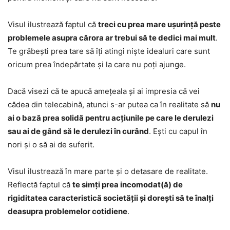
Visul ilustrează faptul că
treci cu prea mare ușurință peste
problemele asupra cărora ar trebui să te dedici mai mult
.
Te grăbești prea tare să îți atingi niște idealuri care sunt
oricum prea îndepărtate și la care nu poți ajunge.
Dacă visezi că te apucă amețeala și ai impresia că vei
cădea din telecabină, atunci s-ar putea ca în realitate să
nu
ai o bază prea solidă pentru acțiunile pe care le derulezi
sau ai de gând să le derulezi în curând
. Ești cu capul în
nori și o să ai de suferit.
Visul ilustrează în mare parte și o detasare de realitate.
Reflectă faptul că
te simți prea incomodat(ă) de
rigiditatea caracteristică societății și dorești să te înalți
deasupra problemelor cotidiene
.