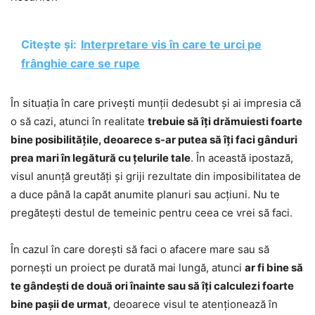
Citește și:
Interpretare vis în care te urci pe
frânghie care se rupe
În situația în care privești munții dedesubt și ai impresia că
o să cazi, atunci în realitate
trebuie să îți drămuiesti foarte
bine posibilitățile, deoarece s-ar putea să îți faci gânduri
prea mari în legătură cu țelurile tale
. În această ipostază,
visul anunță greutăți și griji rezultate din imposibilitatea de
a duce până la capăt anumite planuri sau acțiuni. Nu te
pregătești destul de temeinic pentru ceea ce vrei să faci.
În cazul în care dorești să faci o afacere mare sau să
pornești un proiect pe durată mai lungă, atunci
ar fi bine să
te gândești de două ori înainte sau să îți calculezi foarte
bine pașii de urmat
, deoarece visul te atenționează în