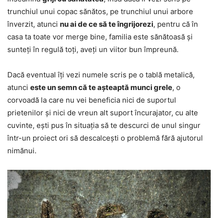
trunchiul unui copac sănătos, pe trunchiul unui arbore
înverzit, atunci
nu ai de ce să te îngrijorezi
, pentru că în
casa ta toate vor merge bine, familia este sănătoasă și
sunteți în regulă toți, aveți un viitor bun împreună.
Dacă eventual îți vezi numele scris pe o tablă metalică,
atunci
este un semn că te așteaptă munci grele
, o
corvoadă la care nu vei beneficia nici de suportul
prietenilor și nici de vreun alt suport încurajator, cu alte
cuvinte, ești pus în situația să te descurci de unul singur
într-un proiect ori să descalcești o problemă fără ajutorul
nimănui.