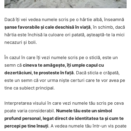
Dacă îți vei vedea numele scris pe o hârtie albă, înseamnă
șanse favorabile și cale deschisă în viață
, în schimb, dacă
hârtia este închisă la culoare ori patată, așteaptă-te la mici
necazuri și boli.
În cazul în care îți vezi numele scris pe o sticlă, este un
semn că
cineva te amăgește, îți umple capul cu
dezertăciuni, te prosteste în față
. Dacă sticla e crăpată,
este un semn că vor urma niște certuri care te vor avea pe
tine ca subiect principal.
Interpretarea visului în care vezi numele tău scris pe ceva
poate varia considerabil.
Numele tău este un simbol
profund personal, legat direct de identitatea ta și cum te
percepi pe tine însuți
. A vedea numele tău într-un vis poate