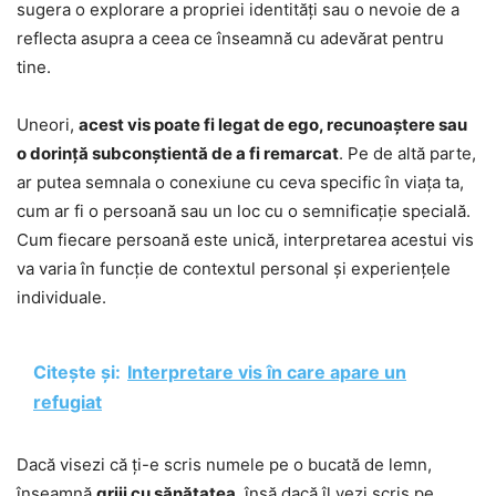
sugera o explorare a propriei identități sau o nevoie de a
reflecta asupra a ceea ce înseamnă cu adevărat pentru
tine.
Uneori,
acest vis poate fi legat de ego, recunoaștere sau
o dorință subconștientă de a fi remarcat
. Pe de altă parte,
ar putea semnala o conexiune cu ceva specific în viața ta,
cum ar fi o persoană sau un loc cu o semnificație specială.
Cum fiecare persoană este unică, interpretarea acestui vis
va varia în funcție de contextul personal și experiențele
individuale.
Citește și:
Interpretare vis în care apare un
refugiat
Dacă visezi că ți-e scris numele pe o bucată de lemn,
înseamnă
griji cu sănătatea
, însă dacă îl vezi scris pe