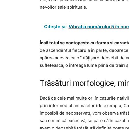
nevoilor sale spirituale.
Citește și:
Vibrația numărului 5 în nu
Însă totul se contopește cu forma și caracte
de ascendentul fiecăruia în parte, deoarece
apărea adesea cu o înfățișare deosebit de an
sufletească, o întreagă lume plină de trăiri 
Trăsături morfologice, mim
Dacă de cele mai multe ori în cazurile nativ
prin intermediul animalelor (de exemplu, C
imposibil de neobservat), vom observa trăsă
sau o mimică excesivă, se pare că în cazul na
avem o deosebită trăsătură definită poate p