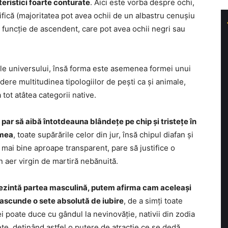
teristici foarte conturate
. Aici este vorba despre ochi,
fică (majoritatea pot avea ochii de un albastru cenușiu
n funcție de ascendent, care pot avea ochii negri sau
rțile universului, însă forma este asemenea formei unui
edere multitudinea tipologiilor de pești ca și animale,
tot atâtea categorii native.
par să aibă întotdeauna blândețe pe chip și tristețe în
umea
, toate supărările celor din jur, însă chipul diafan și
 mai bine aproape transparent, pare să justifice o
un aer virgin de martiră nebănuită.
prezintă partea masculină, putem afirma cam aceleași
ic ascunde o sete absolută de iubire
, de a simți toate
ei poate duce cu gândul la nevinovăție, nativii din zodia
ețe, deținând astfel o putere de atracție ce se dedă