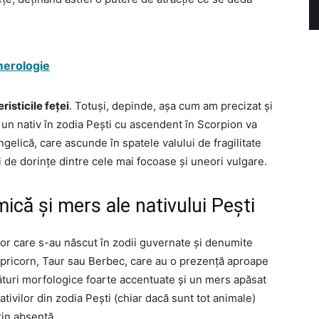
merologie
risticile feței
. Totuși, depinde, așa cum am precizat și
 un nativ în zodia Pești cu ascendent în Scorpion va
gelică, care ascunde în spatele valului de fragilitate
și de dorințe dintre cele mai focoase și uneori vulgare.
ică și mers ale nativului Pești
ilor care s-au născut în zodii guvernate și denumite
apricorn, Taur sau Berbec, care au o prezență aproape
turi morfologice foarte accentuate și un mers apăsat
tivilor din zodia Pești (chiar dacă sunt tot animale)
rin absență.