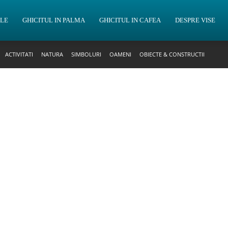
OLE
GHICITUL IN PALMA
GHICITUL IN CAFEA
DESPRE VISE
ACTIVITATI
NATURA
SIMBOLURI
OAMENI
OBIECTE & CONSTRUCTII