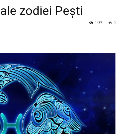
 ale zodiei Pești
1437
0