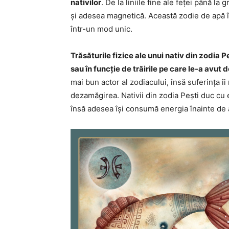
nativilor
. De la liniile fine ale feței până la
și adesea magnetică. Această zodie de apă î
într-un mod unic.
Trăsăturile fizice ale unui nativ din zodia 
sau în funcție de trăirile pe care le-a avut 
mai bun actor al zodiacului, însă suferința î
dezamăgirea. Nativii din zodia Pești duc cu
însă adesea își consumă energia înainte de 