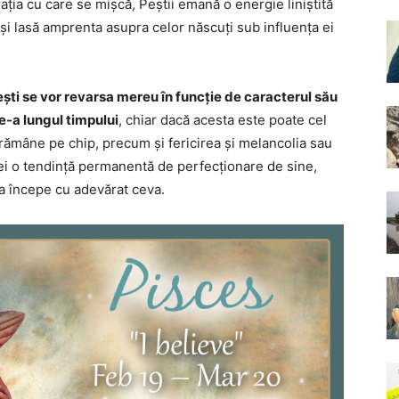
 grația cu care se mișcă, Peștii emană o energie liniștită
și lasă amprenta asupra celor născuți sub influența ei
Pești se vor revarsa mereu în funcție de caracterul său
de-a lungul timpului
, chiar dacă acesta este poate cel
i rămâne pe chip, precum și fericirea și melancolia sau
 ei o tendință permanentă de perfecționare de sine,
a începe cu adevărat ceva.