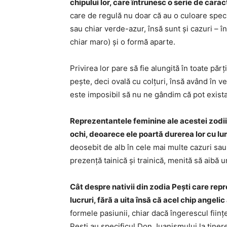
chipului lor, care întrunesc o serie de carac
care de regulă nu doar că au o culoare speci
sau chiar verde-azur, însă sunt și cazuri – î
chiar maro) și o formă aparte.
Privirea lor pare să fie alungită în toate pă
pește, deci ovală cu colțuri, însă având în v
este imposibil să nu ne gândim că pot exista 
Reprezentantele feminine ale acestei zodii 
ochi, deoarece ele poartă durerea lor cu l
deosebit de alb în cele mai multe cazuri sau
prezență tainică și trainică, menită să aibă 
Cât despre nativii din zodia Pești care re
lucruri, fără a uita însă că acel chip angel
formele pasiunii, chiar dacă îngerescul ființ
Pești au specificul Don Juanismului la tiner