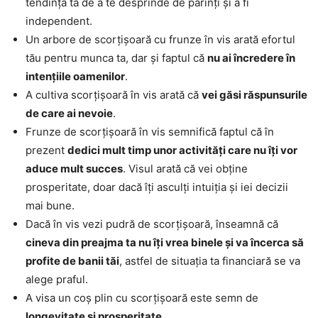
tendința ta de a te desprinde de părinți și a fi
independent.
Un arbore de scorțișoară cu frunze în vis arată efortul
tău pentru munca ta, dar și faptul că
nu ai încredere în
intențiile oamenilor
.
A cultiva scorțișoară în vis arată că
vei găsi răspunsurile
de care ai nevoie
.
Frunze de scorțișoară în vis semnifică faptul că în
prezent
dedici mult timp unor activități care nu îți vor
aduce mult succes
. Visul arată că vei obține
prosperitate, doar dacă îți asculți intuiția și iei decizii
mai bune.
Dacă în vis vezi pudră de scorțișoară, înseamnă că
cineva din preajma ta nu îți vrea binele și va încerca să
profite de banii tăi
, astfel de situația ta financiară se va
alege praful.
A visa un coș plin cu scorțișoară este semn de
longevitate și prosperitate
.