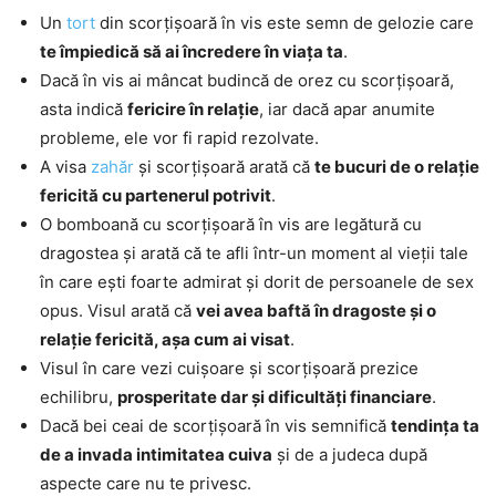
Un
tort
din scorțișoară în vis este semn de gelozie care
te împiedică să ai încredere în viața ta
.
Dacă în vis ai mâncat budincă de orez cu scorțișoară,
asta indică
fericire în relație
, iar dacă apar anumite
probleme, ele vor fi rapid rezolvate.
A visa
zahăr
și scorțișoară arată că
te bucuri de o relație
fericită cu partenerul potrivit
.
O bomboană cu scorțișoară în vis are legătură cu
dragostea și arată că te afli într-un moment al vieții tale
în care ești foarte admirat și dorit de persoanele de sex
opus. Visul arată că
vei avea baftă în dragoste și o
relație fericită, așa cum ai visat
.
Visul în care vezi cuișoare și scorțișoară prezice
echilibru,
prosperitate dar și dificultăți financiare
.
Dacă bei ceai de scorțișoară în vis semnifică
tendința ta
de a invada intimitatea cuiva
și de a judeca după
aspecte care nu te privesc.