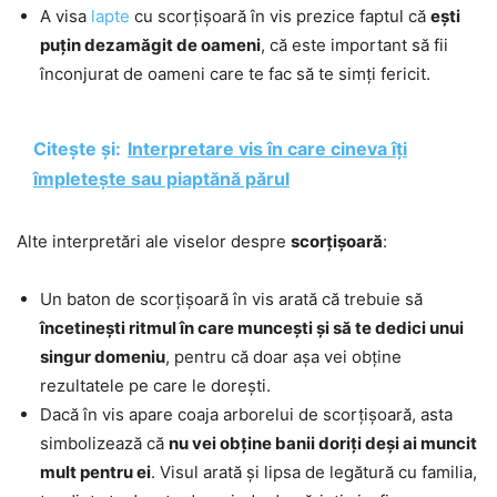
A visa
lapte
cu scorțișoară în vis prezice faptul că
ești
puțin dezamăgit de oameni
, că este important să fii
înconjurat de oameni care te fac să te simți fericit.
Citește și:
Interpretare vis în care cineva îți
împletește sau piaptănă părul
Alte interpretări ale viselor despre
scorțișoară
:
Un baton de scorțișoară în vis arată că trebuie să
încetinești ritmul în care muncești și să te dedici unui
singur domeniu
, pentru că doar așa vei obține
rezultatele pe care le dorești.
Dacă în vis apare coaja arborelui de scorțișoară, asta
simbolizează că
nu vei obține banii doriți deși ai muncit
mult pentru ei
. Visul arată și lipsa de legătură cu familia,