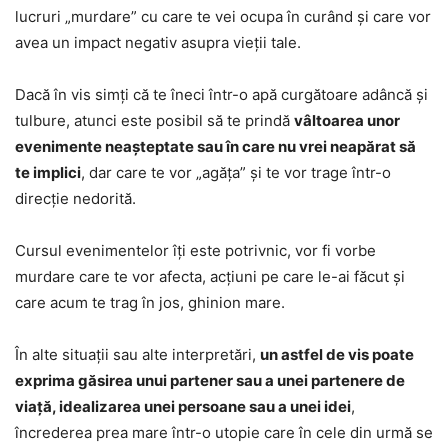
lucruri „murdare” cu care te vei ocupa în curând și care vor
avea un impact negativ asupra vieții tale.
Dacă în vis simți că te îneci într-o apă curgătoare adâncă și
tulbure, atunci este posibil să te prindă
vâltoarea unor
evenimente neașteptate sau în care nu vrei neapărat să
te implici
, dar care te vor „agăța” și te vor trage într-o
direcție nedorită.
Cursul evenimentelor îți este potrivnic, vor fi vorbe
murdare care te vor afecta, acțiuni pe care le-ai făcut și
care acum te trag în jos, ghinion mare.
În alte situații sau alte interpretări,
un astfel de vis poate
exprima găsirea unui partener sau a unei partenere de
viață, idealizarea unei persoane sau a unei idei
,
încrederea prea mare într-o utopie care în cele din urmă se