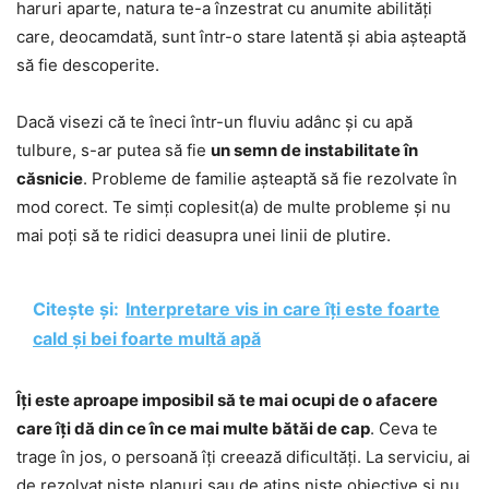
haruri aparte, natura te-a înzestrat cu anumite abilități
care, deocamdată, sunt într-o stare latentă și abia așteaptă
să fie descoperite.
Dacă visezi că te îneci într-un fluviu adânc și cu apă
tulbure, s-ar putea să fie
un semn de instabilitate în
căsnicie
. Probleme de familie așteaptă să fie rezolvate în
mod corect. Te simți coplesit(a) de multe probleme și nu
mai poți să te ridici deasupra unei linii de plutire.
Citește și:
Interpretare vis in care îți este foarte
cald și bei foarte multă apă
Îți este aproape imposibil să te mai ocupi de o afacere
care îți dă din ce în ce mai multe bătăi de cap
. Ceva te
trage în jos, o persoană îți creează dificultăți. La serviciu, ai
de rezolvat niște planuri sau de atins niște obiective și nu