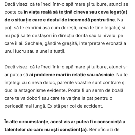
Dacă visezi că te îneci într-o apă mare și tulbure, atunci se
poate ca
în viața reală să te țină cineva sau ceva legat(a)
de o situație care e destul de incomodă pentru tine
. Nu
poți să te exprimi așa cum dorești, ceva te ține legat(a) și
nu poți să te desfășori în direcția dorită sau la nivelul pe
care îl ai. Sechele, gândire greșită, interpretare eronată a
unui lucru sau a unei situații.
Dacă visezi că te îneci într-o apă mare și tulbure, atunci s-
ar putea să
ai probleme mari în relație sau căsnicie
. Nu te
înțelegi cu cineva deloc, părerile voastre sunt contrare și
duc la antagonisme evidente. Poate fi un semn de boală
care te va doborî sau care te va ține la pat pentru o
perioadă mai lungă. Există pericol de accident.
În alte circumstanțe, acest vis ar putea fi o consecință a
talentelor de care nu ești conștient(a)
. Beneficiezi de