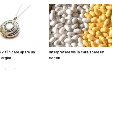
 vis în care apare un
Interpretare vis în care apare un
 argint
cocon