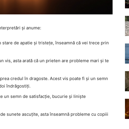
nterpretări și anume:
o stare de apatie și tristețe, înseamnă că vei trece prin
un vis, asta arată că un prieten are probleme mari și te
 prea credul în dragoste. Acest vis poate fi și un semn
doi îndrăgostiți.
e un semn de satisfacție, bucurie și liniște
ă de sunete ascuțite, asta înseamnă probleme cu copiii