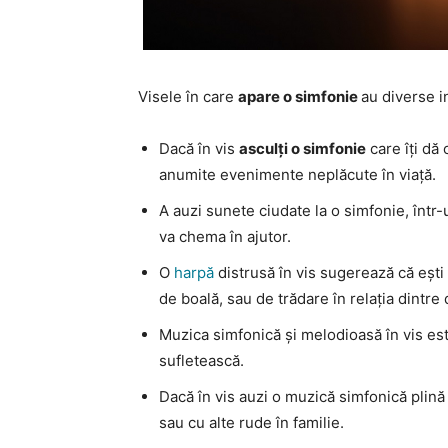
Visele în care
apare o simfonie
au diverse i
Dacă în vis
asculți o simfonie
care îți dă 
anumite evenimente neplăcute în viață.
A auzi sunete ciudate la o simfonie, într-
va chema în ajutor.
O
harpă
distrusă în vis sugerează că ești
de boală, sau de trădare în relația dintre 
Muzica simfonică și melodioasă în vis est
sufletească.
Dacă în vis auzi o muzică simfonică plin
sau cu alte rude în familie.