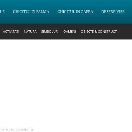
OLE
GHICITUL IN PALMA
GHICITUL IN CAFEA
DESPRE VISE
ACTIVITATI
NATURA
SIMBOLURI
OAMENI
OBIECTE & CONSTRUCTII
n care vezi o simfonie