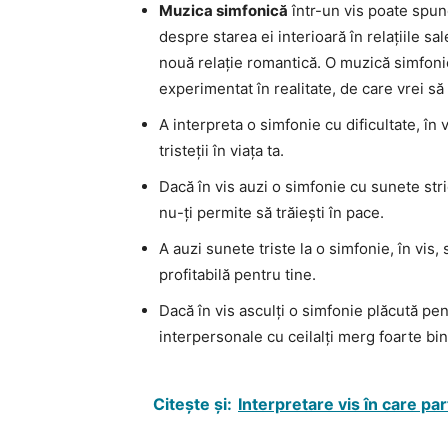
Muzica simfonică
într-un vis poate spun
despre starea ei interioară în relațiile sa
nouă relație romantică. O muzică simfonic
experimentat în realitate, de care vrei să
A interpreta o simfonie cu dificultate, în 
tristeții în viața ta.
Dacă în vis auzi o simfonie cu sunete str
nu-ți permite să trăiești în pace.
A auzi sunete triste la o simfonie, în vis,
profitabilă pentru tine.
Dacă în vis asculți o simfonie plăcută pent
interpersonale cu ceilalți merg foarte bin
Citește și:
Interpretare vis în care par