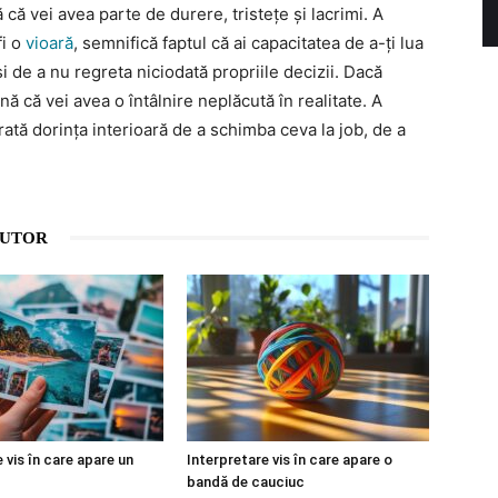
că vei avea parte de durere, tristețe și lacrimi. A
fi o
vioară
, semnifică faptul că ai capacitatea de a-ți lua
și de a nu regreta niciodată propriile decizii. Dacă
ă că vei avea o întâlnire neplăcută în realitate. A
arată dorința interioară de a schimba ceva la job, de a
AUTOR
 vis în care apare un
Interpretare vis în care apare o
bandă de cauciuc