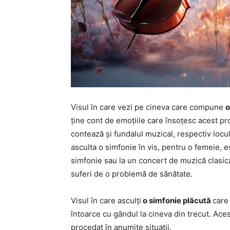
Visul în care vezi pe cineva care compune
o
ține cont de emoțiile care însoțesc acest pro
contează și fundalul muzical, respectiv locul
asculta o simfonie în vis, pentru o femeie, 
simfonie sau la un concert de muzică clasică 
suferi de o problemă de sănătate.
Visul în care asculți
o simfonie plăcută
care 
întoarce cu gândul la cineva din trecut. Acest
procedat în anumite situații.