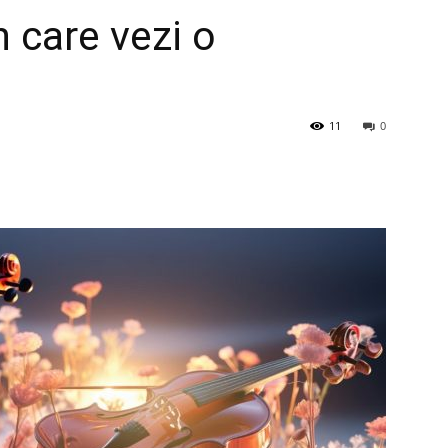
n care vezi o
11
0