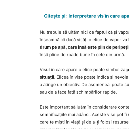
Citește și:
Interpretare vis în care ap
Nu trebuie să uităm nici de faptul că și vapo
înseamnă că dacă visăți o elice de vapor va t
drum pe apă, care însă este plin de peripeți
însă pline de roade bune în cele din urmă.
Visul în care apare o elice poate simboliza
p
situații
. Elicea în vise poate indica și nevoi
a atinge un obiectiv. De asemenea, poate su
sau de a face față schimbărilor rapide.
Este important să luăm în considerare contex
semnificațiile mai adânci. Aceste vise pot f
care te miști în viață și de a-ți folosi resu