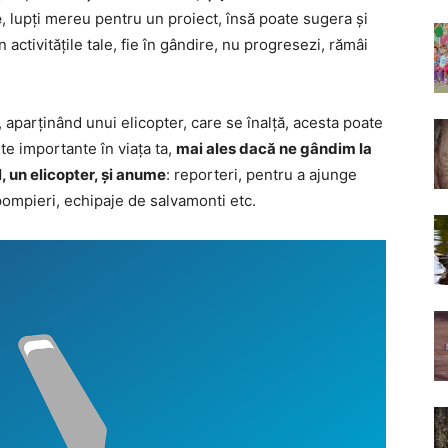
e
, lupți mereu pentru un proiect, însă poate sugera și
n activitățile tale, fie în gândire, nu progresezi, rămâi
, aparținând unui elicopter, care se înalță, acesta poate
e importante în viața ta,
mai ales dacă ne gândim la
l, un elicopter, și anume
: reporteri, pentru a ajunge
, pompieri, echipaje de salvamonti etc.