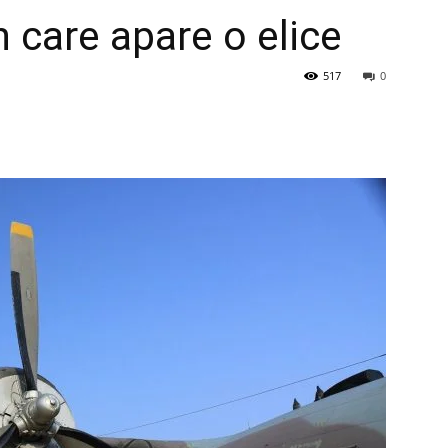
n care apare o elice
517
0