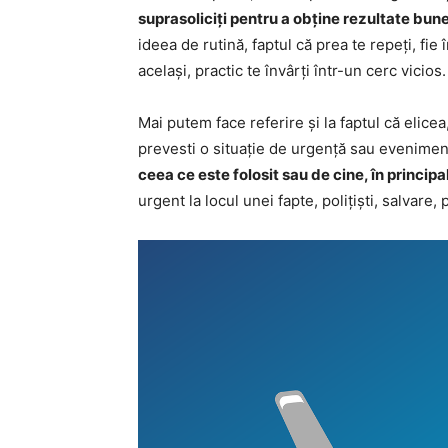
suprasoliciți pentru a obține rezultate bun
ideea de rutină, faptul că prea te repeți, fie î
același, practic te învârți într-un cerc vicios.
Mai putem face referire și la faptul că elicea
prevesti o situație de urgență sau eveniment
ceea ce este folosit sau de cine, în principa
urgent la locul unei fapte, polițiști, salvare