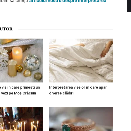
ităm să citești
articolul nostru despre interpretarea
AUTOR
 vis în care primești un
Interpretarea viselor în care apar
l vezi pe Moș Crăciun
diverse clădiri