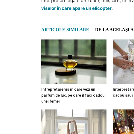
interpretări legate de zbor și mișcare, te inv
viselor în care apare un elicopter
.
ARTICOLE SIMILARE
DE LA ACELAȘI 
Intrepretare vis în care vezi un
Interpretare
parfum de lux, pe care îl faci cadou
cadou sau î
unei femei