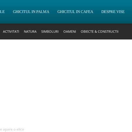
OLE
GHICITUL IN PALMA
GHICITUL IN CAFEA
DESPRE VISE
ACTIVITATI
NATURA
SIMBOLURI
OAMENI
OBIECTE & CONSTRUCTII
re apare o elice