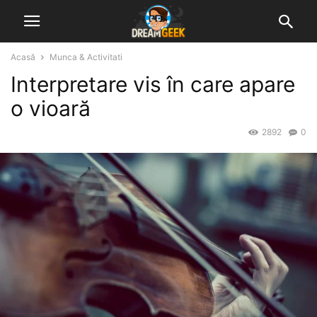
Acasă
Munca & Activitati
Interpretare vis în care apare
o vioară
2892
0