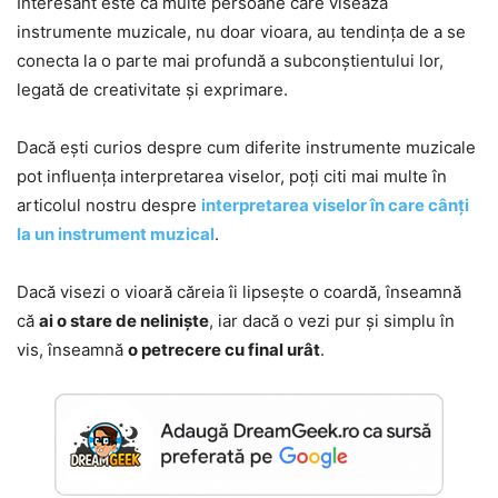
Interesant este că multe persoane care visează
instrumente muzicale, nu doar vioara, au tendința de a se
conecta la o parte mai profundă a subconștientului lor,
legată de creativitate și exprimare.
Dacă ești curios despre cum diferite instrumente muzicale
pot influența interpretarea viselor, poți citi mai multe în
articolul nostru despre
interpretarea viselor în care cânți
la un instrument muzical
.
Dacă visezi o vioară căreia îi lipsește o coardă, înseamnă
că
ai o stare de neliniște
, iar dacă o vezi pur și simplu în
vis, înseamnă
o petrecere cu final urât
.