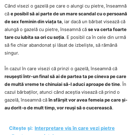
Când visezi o gazelă pe care o alungi cu pietre, înseamnă
că
e posibil să ai parte de un mare scandal cu o persoană
de sex feminin din viața ta
, iar dacă un bărbat visează că
alungă o gazelă cu pietre, înseamnă că
se va certa foarte
tare cu iubita sa ori cu soția
. E posibil ca în cele din urmă
să fie chiar abandonat și lăsat de izbeliște, să rămână
singur.
În cazul în care visezi că prinzi o gazelă, înseamnă că
reușești într-un final să ai de partea ta pe cineva pe care
de multă vreme te chinuiai să-l aduci aproape de tine
. În
cazul bărbaților, atunci când aceștia visează că prind o
gazelă, înseamnă că
în sfârșit vor avea femeia pe care și-
au dorit-o de mult timp, vor reuși să o cucerească
.
Citește și:
Interpretare vis în care vezi pietre