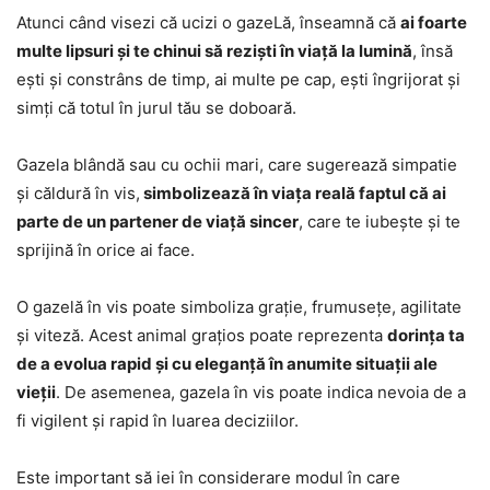
Atunci când visezi că ucizi o gazeLă, înseamnă că
ai foarte
multe lipsuri și te chinui să reziști în viață la lumină
, însă
ești și constrâns de timp, ai multe pe cap, ești îngrijorat și
simți că totul în jurul tău se doboară.
Gazela blândă sau cu ochii mari, care sugerează simpatie
și căldură în vis,
simbolizează în viața reală faptul că ai
parte de un partener de viață sincer
, care te iubește și te
sprijină în orice ai face.
O gazelă în vis poate simboliza grație, frumusețe, agilitate
și viteză. Acest animal grațios poate reprezenta
dorința ta
de a evolua rapid și cu eleganță în anumite situații ale
vieții
. De asemenea, gazela în vis poate indica nevoia de a
fi vigilent și rapid în luarea deciziilor.
Este important să iei în considerare modul în care