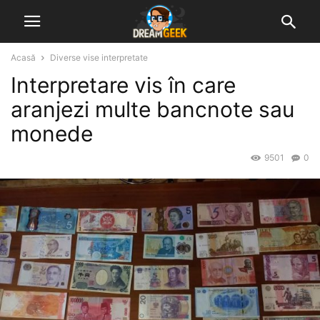
Acasă
Diverse vise interpretate
Interpretare vis în care
aranjezi multe bancnote sau
monede
9501
0