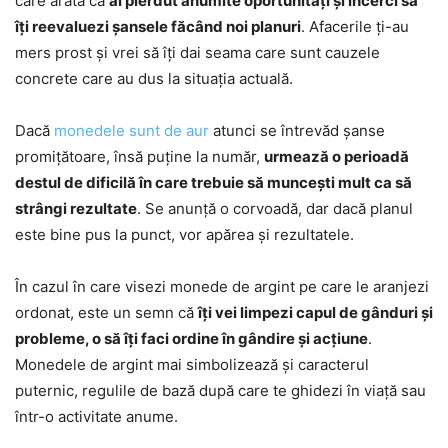
care arată că
ai pierdut anumite oportunități și încerci să
îți reevaluezi șansele făcând noi planuri
. Afacerile ți-au
mers prost și vrei să îți dai seama care sunt cauzele
concrete care au dus la situația actuală.
Dacă
monedele sunt de aur
atunci se întrevăd șanse
promițătoare, însă puține la număr,
urmează o perioadă
destul de dificilă în care trebuie să muncești mult ca să
strângi rezultate
. Se anunță o corvoadă, dar dacă planul
este bine pus la punct, vor apărea și rezultatele.
În cazul în care visezi monede de argint pe care le aranjezi
ordonat, este un semn că
îți vei limpezi capul de gânduri și
probleme, o să îți faci ordine în gândire și acțiune
.
Monedele de argint mai simbolizează și caracterul
puternic, regulile de bază după care te ghidezi în viață sau
într-o activitate anume.