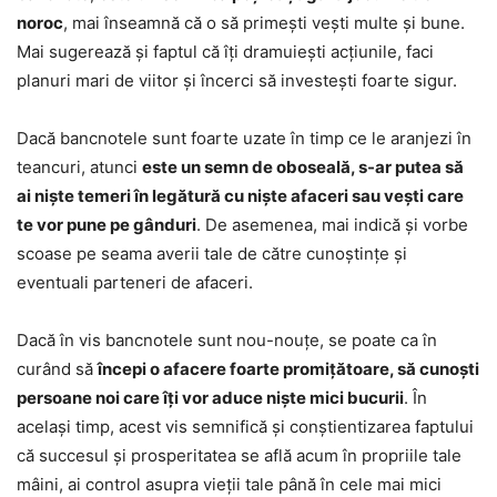
noroc
, mai înseamnă că o să primești vești multe și bune.
Mai sugerează și faptul că îți dramuiești acțiunile, faci
planuri mari de viitor și încerci să investești foarte sigur.
Dacă bancnotele sunt foarte uzate în timp ce le aranjezi în
teancuri, atunci
este un semn de oboseală, s-ar putea să
ai niște temeri în legătură cu niște afaceri sau vești care
te vor pune pe gânduri
. De asemenea, mai indică și vorbe
scoase pe seama averii tale de către cunoștințe și
eventuali parteneri de afaceri.
Dacă în vis bancnotele sunt nou-nouțe, se poate ca în
curând să
începi o afacere foarte promițătoare, să cunoști
persoane noi care îți vor aduce niște mici bucurii
. În
același timp, acest vis semnifică și conștientizarea faptului
că succesul și prosperitatea se află acum în propriile tale
mâini, ai control asupra vieții tale până în cele mai mici