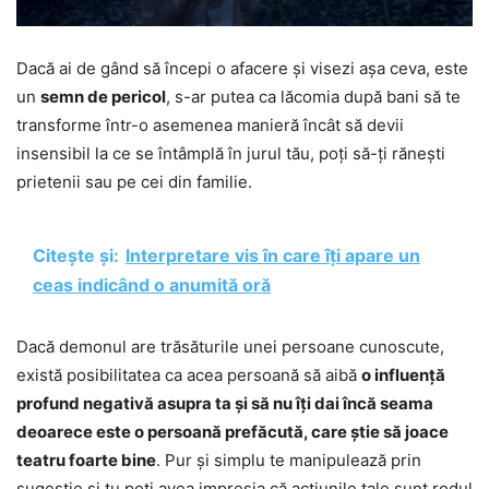
Dacă ai de gând să începi o afacere și visezi așa ceva, este
un
semn de pericol
, s-ar putea ca lăcomia după bani să te
transforme într-o asemenea manieră încât să devii
insensibil la ce se întâmplă în jurul tău, poți să-ți rănești
prietenii sau pe cei din familie.
Citește și:
Interpretare vis în care îți apare un
ceas indicând o anumită oră
Dacă demonul are trăsăturile unei persoane cunoscute,
există posibilitatea ca acea persoană să aibă
o influență
profund negativă asupra ta și să nu îți dai încă seama
deoarece este o persoană prefăcută, care știe să joace
teatru foarte bine
. Pur și simplu te manipulează prin
sugestie și tu poți avea impresia că acțiunile tale sunt rodul