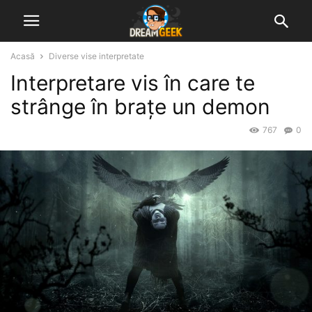
Acasă
Diverse vise interpretate
Interpretare vis în care te
strânge în brațe un demon
767
0