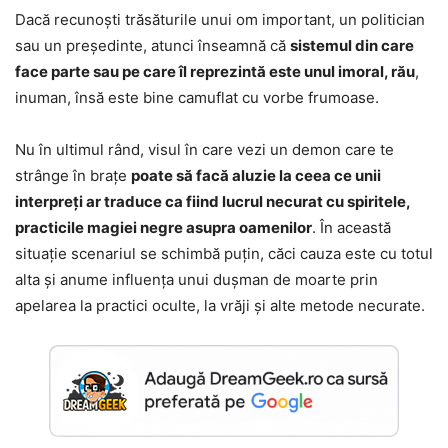
Dacă recunoști trăsăturile unui om important, un politician
sau un președinte, atunci înseamnă că
sistemul din care
face parte sau pe care îl reprezintă este unul imoral, rău
,
inuman, însă este bine camuflat cu vorbe frumoase.
Nu în ultimul rând, visul în care vezi un demon care te
strânge în brațe
poate să facă aluzie la ceea ce unii
interpreți ar traduce ca fiind lucrul necurat cu spiritele,
practicile magiei negre asupra oamenilor
. În această
situație scenariul se schimbă puțin, căci cauza este cu totul
alta și anume influența unui dușman de moarte prin
apelarea la practici oculte, la vrăji și alte metode necurate.