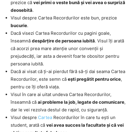
prezice că
vei primi o veste bună și vei avea o surpriză
deosebită
.
Visul despre Cartea Recordurilor este bun, prezice
bucurie
.
Dacă visezi Cartea Recordurilor cu pagini goale,
înseamnă
despărțire de persoana iubită
. Visul îți arată
că acorzi prea mare atenție unor convenții și
prejudecăți, iar asta a devenit foarte obositor pentru
persoana iubită.
Dacă ai visat că ți-ai pierdut fără să-ți dai seama Cartea
Recordurilor, este semn că
ești pregătit pentru orice
,
pentru ce îți oferă viața.
Visul în care ai uitat undeva Cartea Recordurilor,
înseamnă că
ai probleme la job, legate de comunicare
,
dar le vei rezolva destul de rapid, cu siguranță.
Visul despre
Cartea
Recordurilor în care tu ești un
student, arată că
vei avea succes la facultate și că vei