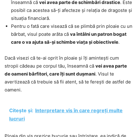
înseamnă că
vei avea parte de schimbări drastice
. Este
posibil ca acestea să-ți afecteze și relația de dragoste și
situația financiară.
Pentru o fată care visează că se plimbă prin ploaie cu un
bărbat, visul poate arăta că
va întâlni un patron bogat
care o va ajuta să-și schimbe viața și obiectivele
.
Dacă visezi că te-ai oprit în ploaie și îți amintești cum
stropii cădeau pe corpul tău, înseamnă că
vei avea parte
de oameni bârfitori, care îți sunt dușmani
. Visul te
avertizează că trebuie să fii atent, să te ferești de astfel de
oameni.
Citește și:
Interpretare vis în care regreți multe
lucruri
Ploaia din vis prezice bucurie sau întristare, ea indică de