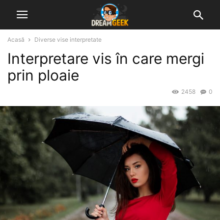
Acasă
Diverse vise interpretate
Interpretare vis în care mergi
prin ploaie
2458
0