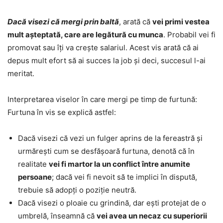
Dacă visezi că mergi prin baltă
, arată că
vei primi vestea
mult așteptată, care are legătură cu munca
. Probabil vei fi
promovat sau îți va crește salariul. Acest vis arată că ai
depus mult efort să ai succes la job și deci, succesul l-ai
meritat.
Interpretarea viselor în care mergi pe timp de furtună:
Furtuna în vis se explică astfel:
Dacă visezi că vezi un fulger aprins de la fereastră și
urmărești cum se desfășoară furtuna, denotă că în
realitate
vei fi martor la un conflict între anumite
persoane
; dacă vei fi nevoit să te implici în dispută,
trebuie să adopți o poziție neutră.
Dacă visezi o ploaie cu grindină, dar ești protejat de o
umbrelă, înseamnă că
vei avea un necaz cu superiorii