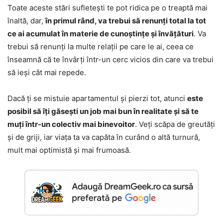
Toate aceste stări sufletești te pot ridica pe o treaptă mai
înaltă, dar,
în primul rând, va trebui să renunți total la tot
ce ai acumulat în materie de cunoștințe și învățături
. Va
trebui să renunți la multe relații pe care le ai, ceea ce
înseamnă că te învârți într-un cerc vicios din care va trebui
să ieși cât mai repede.
Dacă ți se mistuie apartamentul și pierzi tot, atunci
este
posibil să îți găsești un job mai bun în realitate și să te
muți într-un colectiv mai binevoitor
. Veți scăpa de greutăți
și de griji, iar viața ta va capăta în curând o altă turnură,
mult mai optimistă și mai frumoasă.