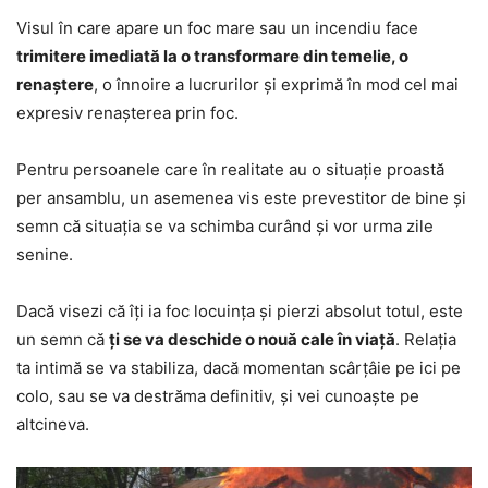
Visul în care apare un foc mare sau un incendiu face
trimitere imediată la o transformare din temelie, o
renaștere
, o înnoire a lucrurilor și exprimă în mod cel mai
expresiv renașterea prin foc.
Pentru persoanele care în realitate au o situație proastă
per ansamblu, un asemenea vis este prevestitor de bine și
semn că situația se va schimba curând și vor urma zile
senine.
Dacă visezi că îți ia foc locuința și pierzi absolut totul, este
un semn că
ți se va deschide o nouă cale în viață
. Relația
ta intimă se va stabiliza, dacă momentan scârțâie pe ici pe
colo, sau se va destrăma definitiv, și vei cunoaște pe
altcineva.