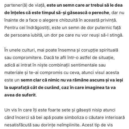
partener(ă) de viață,
este un semn care ar trebui să le dea
de înțeles că este timpul să-și găsească o pereche
, dar nu
înainte de a face o alegere chibzuită în această privință.
Pentru cei îndrăgostiți, este un semn de dor puternic față
de persoana iubită, un dor pe care nu vor reuși să-l stingă.
În unele culturi, mai poate însemna și corupție spirituală
sau compromitere. Dacă te afli într-o astfel de situație,
adică ai intrat în niște combinații sentimentale sau
materiale și te-ai compromis cu ceva, atunci visul acesta
este un
semn clar că nimic nu va rămâne ascuns și va ieși
la suprafață cât de curând, caz în care imaginea ta va
avea de suferit
.
Un vis în care îți este foarte sete și găsești nisip atunci
când încerci să bei apă poate simboliza o căutare interioară
nesatisfăcută sau dorințe neîmplinite. Acest tip de vis