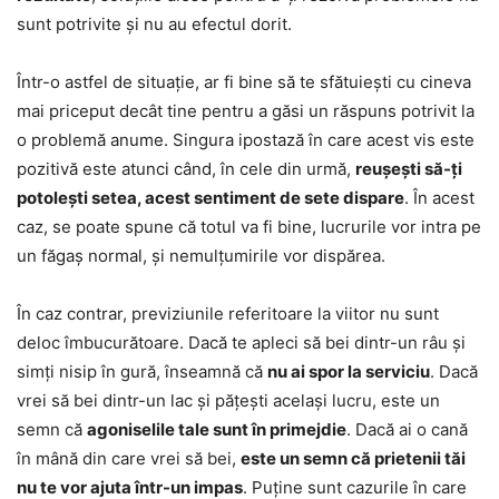
sunt potrivite și nu au efectul dorit.
Într-o astfel de situație, ar fi bine să te sfătuiești cu cineva
mai priceput decât tine pentru a găsi un răspuns potrivit la
o problemă anume. Singura ipostază în care acest vis este
pozitivă este atunci când, în cele din urmă,
reușești să-ți
potolești setea, acest sentiment de sete dispare
. În acest
caz, se poate spune că totul va fi bine, lucrurile vor intra pe
un făgaș normal, și nemulțumirile vor dispărea.
În caz contrar, previziunile referitoare la viitor nu sunt
deloc îmbucurătoare. Dacă te apleci să bei dintr-un râu și
simți nisip în gură, înseamnă că
nu ai spor la serviciu
. Dacă
vrei să bei dintr-un lac și pățești același lucru, este un
semn că
agoniselile tale sunt în primejdie
. Dacă ai o cană
în mână din care vrei să bei,
este un semn că prietenii tăi
nu te vor ajuta într-un impas
. Puține sunt cazurile în care