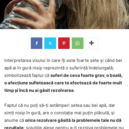
Interpretarea visului în care îți este foarte sete și când bei
apă ai în gură nisip reprezintă o suferință îndelungată;
simbolizează faptul că
suferi de ceva foarte grav, o boală,
o afecțiune sufletească care te afectează de foarte mult
timp și încă nu ai găsit rezolvarea
.
Faptul că nu poți să-ți astâmperi setea sau bei apă, dar
simți nisip în gură, are o conotație mai puțin plăcută, și
anume că
orice rezolvare găsită la problemele tale nu dă
rezultate
; soluțiile alese pentru a-ți rezolva problemele nu