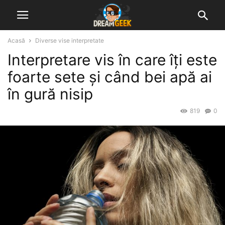
Acasă
Diverse vise interpretate
Interpretare vis în care îți este
foarte sete și când bei apă ai
în gură nisip
819
0