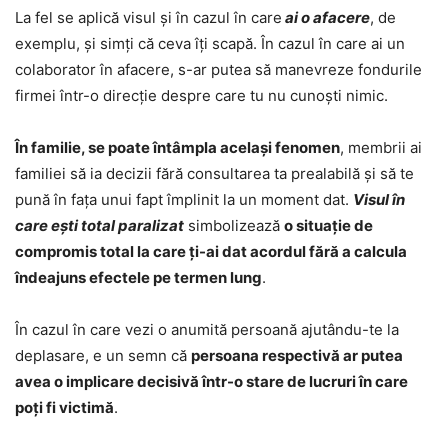
La fel se aplică visul și în cazul în care
ai o afacere
, de
exemplu, și simți că ceva îți scapă. În cazul în care ai un
colaborator în afacere, s-ar putea să manevreze fondurile
firmei într-o direcție despre care tu nu cunoști nimic.
În familie, se poate întâmpla același fenomen
, membrii ai
familiei să ia decizii fără consultarea ta prealabilă și să te
pună în fața unui fapt împlinit la un moment dat.
Visul în
care ești total paralizat
simbolizează
o situație de
compromis total la care ți-ai dat acordul fără a calcula
îndeajuns efectele pe termen lung
.
În cazul în care vezi o anumită persoană ajutându-te la
deplasare, e un semn că
persoana respectivă ar putea
avea o implicare decisivă într-o stare de lucruri în care
poți fi victimă
.