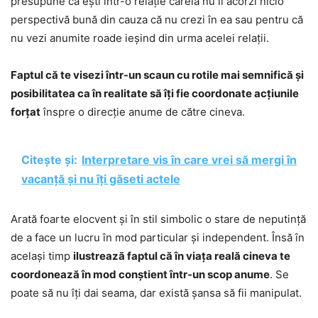
presupune că ești într-o relație căreia nu îi acorzi nicio
perspectivă bună din cauza că nu crezi în ea sau pentru că
nu vezi anumite roade ieșind din urma acelei relații.
Faptul că te visezi într-un scaun cu rotile mai semnifică și
posibilitatea ca în realitate să îți fie coordonate acțiunile
forțat
înspre o direcție anume de către cineva.
Citește și:
Interpretare vis în care vrei să mergi în
vacanță și nu îți găseti actele
Arată foarte elocvent și în stil simbolic o stare de neputință
de a face un lucru în mod particular și independent. Însă în
același timp
ilustrează faptul că în viața reală cineva te
coordonează în mod conștient într-un scop anume
. Se
poate să nu îți dai seama, dar există șansa să fii manipulat.