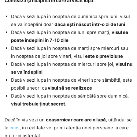
Contează și noaptea în care ai visat lupa:
Dacă visezi lupa în noaptea de duminică spre luni, visul
se va îndeplini doar
dacă ești născut într-o zi de luni
Dacă visezi lupa în noaptea de luni spre marți,
visul se
poate îndeplini în 7-10 zile
Dacă visezi lupa în noaptea de marți spre miercuri sau
în noaptea de joi spre vineri, visul
este o previziune
Dacă visezi lupa în noaptea de miercuri spre joi,
visul nu
se va îndeplini
Dacă visezi lupa în noaptea de vineri spre sâmbătă, este
posibil uneori ca
visul să se realizeze
Dacă visezi lupa în noaptea de sâmbătă spre duminică,
visul trebuie ținut secret
.
Dacă în vis vezi un
ceasornicar care are o lupă
, uitându-se
la
ceas
, în realitate vei primi atenția unei persoane la care
nu te-ai așteptat.