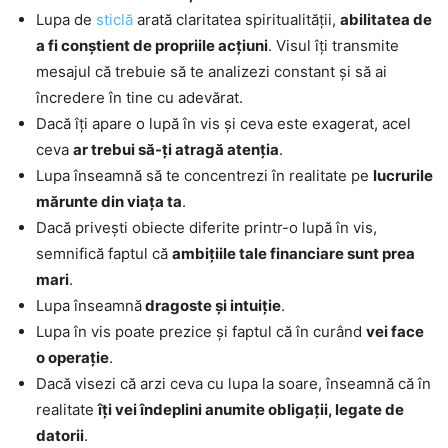
Lupa de
sticlă
arată claritatea spiritualității,
abilitatea de
a fi conștient de propriile acțiuni
. Visul îți transmite
mesajul că trebuie să te analizezi constant și să ai
încredere în tine cu adevărat.
Dacă îți apare o lupă în vis și ceva este exagerat, acel
ceva
ar trebui să-ți atragă atenția
.
Lupa înseamnă să te concentrezi în realitate pe
lucrurile
mărunte din viața ta
.
Dacă privești obiecte diferite printr-o lupă în vis,
semnifică faptul că
ambițiile tale financiare sunt prea
mari
.
Lupa înseamnă
dragoste și intuiție
.
Lupa în vis poate prezice și faptul că în curând
vei face
o operație
.
Dacă visezi că arzi ceva cu lupa la soare, înseamnă că în
realitate
îți vei îndeplini anumite obligații, legate de
datorii
.