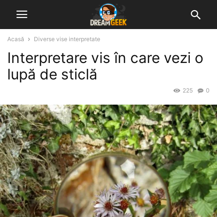
Acasă
Diverse vise interpretate
Interpretare vis în care vezi o
lupă de sticlă
225
0