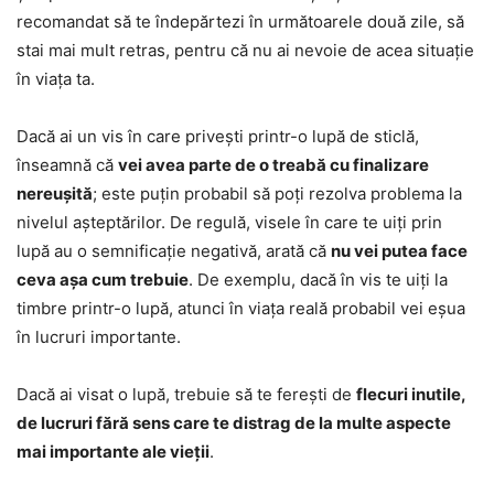
recomandat să te îndepărtezi în următoarele două zile, să
stai mai mult retras, pentru că nu ai nevoie de acea situație
în viața ta.
Dacă ai un vis în care privești printr-o lupă de sticlă,
înseamnă că
vei avea parte de o treabă cu finalizare
nereușită
; este puțin probabil să poți rezolva problema la
nivelul așteptărilor. De regulă, visele în care te uiți prin
lupă au o semnificație negativă, arată că
nu vei putea face
ceva așa cum trebuie
. De exemplu, dacă în vis te uiți la
timbre printr-o lupă, atunci în viața reală probabil vei eșua
în lucruri importante.
Dacă ai visat o lupă, trebuie să te ferești de
flecuri inutile,
de lucruri fără sens care te distrag de la multe aspecte
mai importante ale vieții
.