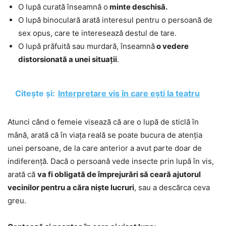
O lupă curată înseamnă o
minte deschisă.
O lupă binoculară arată interesul pentru o persoană de
sex opus, care te interesează destul de tare.
O lupă prăfuită sau murdară, înseamnă
o vedere
distorsionată a unei situații
.
Citește și:
Interpretare vis în care ești la teatru
Atunci când o femeie visează că are o lupă de sticlă în
mână, arată că în viața reală se poate bucura de atenția
unei persoane, de la care anterior a avut parte doar de
indiferență. Dacă o persoană vede insecte prin lupă în vis,
arată că
va fi obligată de împrejurări să ceară ajutorul
vecinilor pentru a căra niște lucruri
, sau a descărca ceva
greu.