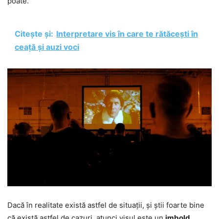
poate.
Citește și:
Interpretare vis în care te rătăcești în
ceață și auzi voci
Dacă în realitate există astfel de situații, și știi foarte bine
că există astfel de cazuri, atunci visul este un
imbold