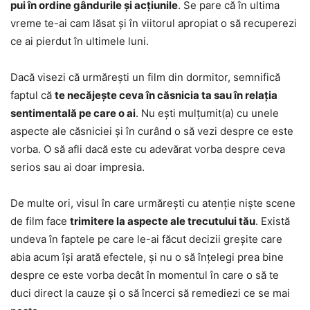
pui în ordine gândurile și acțiunile
. Se pare că în ultima
vreme te-ai cam lăsat și în viitorul apropiat o să recuperezi
ce ai pierdut în ultimele luni.
Dacă visezi că urmărești un film din dormitor, semnifică
faptul că
te necăjește ceva în căsnicia ta sau în relația
sentimentală pe care o ai
. Nu ești mulțumit(a) cu unele
aspecte ale căsniciei și în curând o să vezi despre ce este
vorba. O să afli dacă este cu adevărat vorba despre ceva
serios sau ai doar impresia.
De multe ori, visul în care urmărești cu atenție niște scene
de film face
trimitere la aspecte ale trecutului tău
. Există
undeva în faptele pe care le-ai făcut decizii greșite care
abia acum își arată efectele, și nu o să înțelegi prea bine
despre ce este vorba decât în momentul în care o să te
duci direct la cauze și o să încerci să remediezi ce se mai