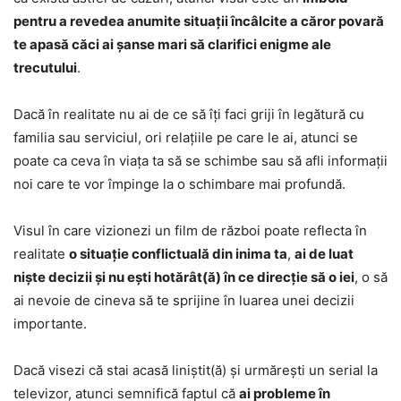
pentru a revedea anumite situații încâlcite a căror povară
te apasă căci ai șanse mari să clarifici enigme ale
trecutului
.
Dacă în realitate nu ai de ce să îți faci griji în legătură cu
familia sau serviciul, ori relațiile pe care le ai, atunci se
poate ca ceva în viața ta să se schimbe sau să afli informații
noi care te vor împinge la o schimbare mai profundă.
Visul în care vizionezi un film de război poate reflecta în
realitate
o situație conflictuală din inima ta
,
ai de luat
niște decizii și nu ești hotărât(ă) în ce direcție să o iei
, o să
ai nevoie de cineva să te sprijine în luarea unei decizii
importante.
Dacă visezi că stai acasă liniștit(ă) și urmărești un serial la
televizor, atunci semnifică faptul că
ai probleme în