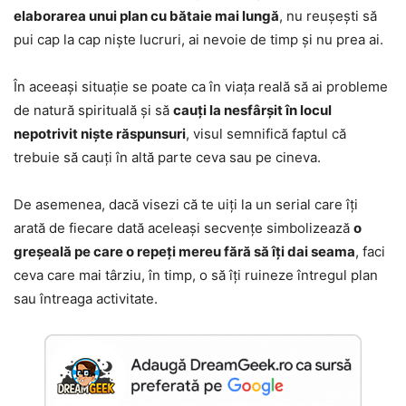
elaborarea unui plan cu bătaie mai lungă
, nu reușești să
pui cap la cap niște lucruri, ai nevoie de timp și nu prea ai.
În aceeași situație se poate ca în viața reală să ai probleme
de natură spirituală și să
cauți la nesfârșit în locul
nepotrivit niște răspunsuri
, visul semnifică faptul că
trebuie să cauți în altă parte ceva sau pe cineva.
De asemenea, dacă visezi că te uiți la un serial care îți
arată de fiecare dată aceleași secvențe simbolizează
o
greșeală pe care o repeți mereu fără să îți dai seama
, faci
ceva care mai târziu, în timp, o să îți ruineze întregul plan
sau întreaga activitate.