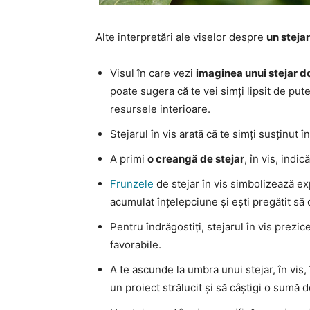
Alte interpretări ale viselor despre
un stejar
Visul în care vezi
imaginea unui stejar d
poate sugera că te vei simți lipsit de put
resursele interioare.
Stejarul în vis arată că te simți susținut în
A primi
o creangă de stejar
, în vis, indi
Frunzele
de stejar în vis simbolizează ex
acumulat înțelepciune și ești pregătit să o
Pentru îndrăgostiți, stejarul în vis prezi
favorabile.
A te ascunde la umbra unui stejar, în vis,
un proiect strălucit și să câștigi o sumă 