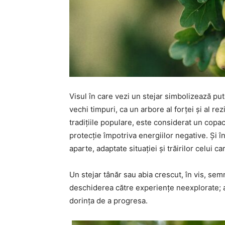
Visul în care vezi un stejar simbolizează pute
vechi timpuri, ca un arbore al forței și al rezi
tradițiile populare, este considerat un copac
protecție împotriva energiilor negative. Și î
aparte, adaptate situației și trăirilor celui ca
Un stejar tânăr sau abia crescut, în vis, sem
deschiderea către experiențe neexplorate; ac
dorința de a progresa.