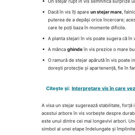
Un stejar rupt în vis semnifică surprize ui
Dacă în vis îți apare
un stejar mare
, falni
puterea de a depăși orice încercare; aces
care te poți baza în momente dificile.
A planta stejari în vis poate sugera că în 
A mânca
ghinde
în vis prezice o mare bu
O ramură de stejar apărută în vis poate ind
dorești protecție și apartenență, fie în fam
Citește și:
Interpretare vis în care ve
A visa un stejar sugerează stabilitate, forță
acestui arbore în vis vorbește despre durabili
este unul dintre cei mai longevivi arbori. Une
simbol al unei etape îndelungate și împlinite