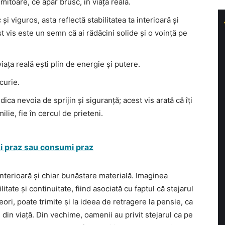
mitoare, ce apar brusc, în viața reală.
c și viguros, asta reflectă stabilitatea ta interioară și
t vis este un semn că ai rădăcini solide și o voință pe
viața reală ești plin de energie și putere.
curie.
ica nevoia de sprijin și siguranță; acest vis arată că îți
ilie, fie în cercul de prieteni.
zi praz sau consumi praz
 interioară și chiar bunăstare materială. Imaginea
tate și continuitate, fiind asociată cu faptul că stejarul
ori, poate trimite și la ideea de retragere la pensie, ca
 din viață. Din vechime, oamenii au privit stejarul ca pe