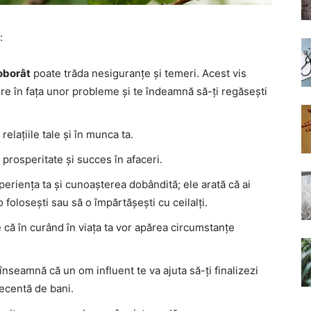
:
oborât
poate trăda nesiguranțe și temeri. Acest vis
ere în fața unor probleme și te îndeamnă să-ți regăsești
 relațiile tale și în munca ta.
că prosperitate și succes în afaceri.
periența ta și cunoașterea dobândită; ele arată că ai
 folosești sau să o împărtășești cu ceilalți.
ce că în curând în viața ta vor apărea circumstanțe
 înseamnă că un om influent te va ajuta să-ți finalizezi
decentă de bani.