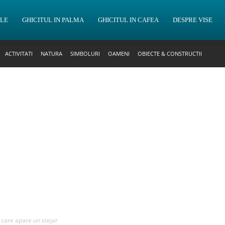
OLE
GHICITUL IN PALMA
GHICITUL IN CAFEA
DESPRE VISE
ACTIVITATI
NATURA
SIMBOLURI
OAMENI
OBIECTE & CONSTRUCTII
n care apare un stejar