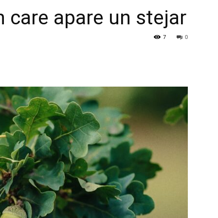
în care apare un stejar
7
0