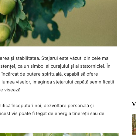
rea și stabilitatea. Stejarul este văzut, din cele mai
stenței, ca un simbol al curajului și al statorniciei. În
 încărcat de putere spirituală, capabil să ofere
n lumea viselor, imaginea stejarului capătă semnificații
re visează.
V
nifică începuturi noi, dezvoltare personală și
est vis poate fi legat de energia tinereții sau de