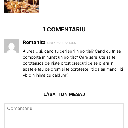
1 COMENTARIU
Romanita
4 iulie 2018 At 14:07
Aiurea… si, cand tu ceri sprijin politiei? Cand cu tn se
comporta minunat un politist? Care sare iute sa te
ocroteasca de niste prost crescuti ce se pliara in
spatele tau pe drum si te ocroteste, iti da sa manci, iti
vb din inima cu caldura?
LĂSAȚI UN MESAJ