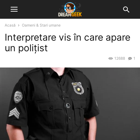
Acasă
Oameni & Stari umane
Interpretare vis în care apare
un polițist
12688
1