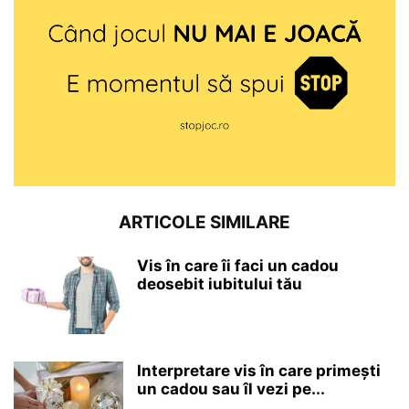
ARTICOLE SIMILARE
Vis în care îi faci un cadou
deosebit iubitului tău
Interpretare vis în care primești
un cadou sau îl vezi pe...