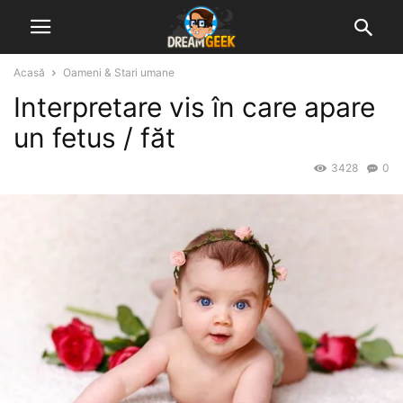
Acasă
Oameni & Stari umane
Interpretare vis în care apare
un fetus / făt
3428
0