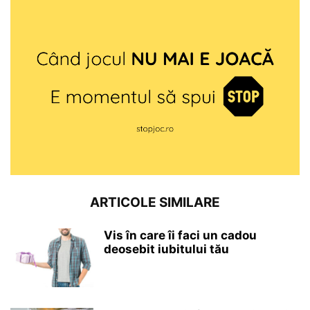
ARTICOLE SIMILARE
Vis în care îi faci un cadou
deosebit iubitului tău