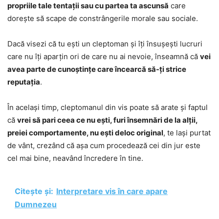
propriile tale tentații sau cu partea ta ascunsă
care
dorește să scape de constrângerile morale sau sociale.
Dacă visezi că tu ești un cleptoman și îți însușești lucruri
care nu îți aparțin ori de care nu ai nevoie, înseamnă că
vei
avea parte de cunoștințe care încearcă să-ți strice
reputația
.
În același timp, cleptomanul din vis poate să arate și faptul
că
vrei să pari ceea ce nu ești, furi însemnări de la alții,
preiei comportamente, nu ești deloc original
, te lași purtat
de vânt, crezând că așa cum procedează cei din jur este
cel mai bine, neavând încredere în tine.
Citește și:
Interpretare vis în care apare
Dumnezeu