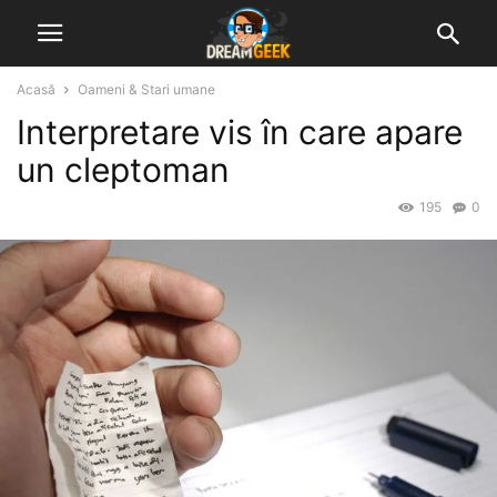
Acasă
Oameni & Stari umane
Interpretare vis în care apare
un cleptoman
195
0