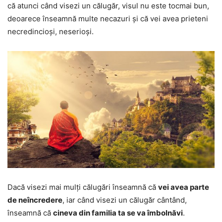
că atunci când visezi un călugăr, visul nu este tocmai bun,
deoarece înseamnă multe necazuri și că vei avea prieteni
necredincioși, neserioși.
Dacă visezi mai mulți călugări înseamnă că
vei avea parte
de neîncredere
, iar când visezi un călugăr cântând,
înseamnă că
cineva din familia ta se va îmbolnăvi
.