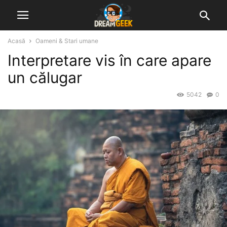
Acasă
Oameni & Stari umane
Interpretare vis în care apare
un călugar
5042
0