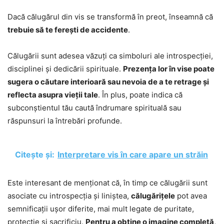
Dacă călugărul din vis se transformă în preot, înseamnă că
trebuie să te ferești de accidente
.
Călugării sunt adesea văzuți ca simboluri ale introspecției,
disciplinei și dedicării spirituale.
Prezența lor în vise poate
sugera o căutare interioară sau nevoia de a te retrage și
reflecta asupra vieții tale
. În plus, poate indica că
subconștientul tău caută îndrumare spirituală sau
răspunsuri la întrebări profunde.
Citește și:
Interpretare vis în care apare un străin
Este interesant de menționat că, în timp ce călugării sunt
asociate cu introspecția și liniștea,
călugărițele
pot avea
semnificații ușor diferite, mai mult legate de puritate,
protecție și sacrificiu.
Pentru a obține o imagine completă,