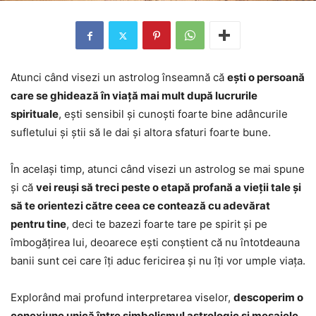
Atunci când visezi un astrolog înseamnă că
ești o persoană
care se ghidează în viață mai mult după lucrurile
spirituale
, ești sensibil și cunoști foarte bine adâncurile
sufletului și știi să le dai și altora sfaturi foarte bune.
În același timp, atunci când visezi un astrolog se mai spune
și că
vei reuși să treci peste o etapă profană a vieții tale și
să te orientezi către ceea ce contează cu adevărat
pentru tine
, deci te bazezi foarte tare pe spirit și pe
îmbogățirea lui, deoarece ești conștient că nu întotdeauna
banii sunt cei care îți aduc fericirea și nu îți vor umple viața.
Explorând mai profund interpretarea viselor,
descoperim o
conexiune unică între simbolismul astrologic și mesajele