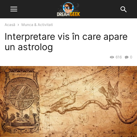
Acasă
Munca & Activitati
Interpretare vis în care apare
un astrolog
616
0