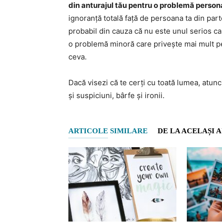
din anturajul tău pentru o problemă persona
ignoranță totală față de persoana ta din part
probabil din cauza că nu este unul serios c
o problemă minoră care privește mai mult pe
ceva.
Dacă visezi că te cerți cu toată lumea, atun
și suspiciuni, bârfe și ironii.
ARTICOLE SIMILARE
DE LA ACELAȘI 