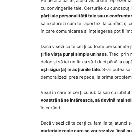
Pe de altă parte, acest vis poate reprezenta 
cu convingerile tale. Certurile cu cunoscuții
părți ale personalității tale sau o confruntar
să explorezi cum te raportezi la conflict și c
în care comunicarea și înțelegerea pot fi îmbu
Dacă visezi că te cerți cu toate persoanele p
ți fie viața pur și simplu un haos
. Treci prin
deloc și să iei un fir ca să-l duci până la c
ești sigur(a) în acțiunile tale
. S-ar putea să 
demoralizezi prea repede, la prima problemă 
Visul în care te cerți cu iubita sau cu iubitu
voastră să se întărească, să devină mai sol
în curând.
Dacă visezi că te cerți cu familia ta, atunci 
materiale reale care se vor rezolva, însă cu