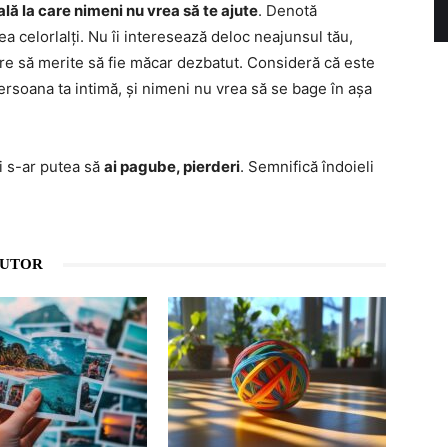
lă la care nimeni nu vrea să te ajute
. Denotă
ea celorlalți. Nu îi interesează deloc neajunsul tău,
are să merite să fie măcar dezbatut. Consideră că este
rsoana ta intimă, și nimeni nu vrea să se bage în așa
ci s-ar putea să
ai pagube, pierderi
. Semnifică îndoieli
AUTOR