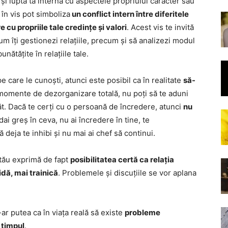
și lupta ta internă cu aspectele propriului caracter sau
 în vis pot simboliza
un conflict intern între diferitele
e cu propriile tale credințe și valori
. Acest vis te invită
um îți gestionezi relațiile, precum și să analizezi modul
nătățite în relațiile tale.
e care le cunoști, atunci este posibil ca în realitate
să-
 momente de dezorganizare totală, nu poți să te aduni
apăt. Dacă te cerți cu o persoană de încredere, atunci
nu
dai greș în ceva, nu ai încredere în tine, te
deja te inhibi și nu mai ai chef să continui.
l tău exprimă de fapt
posibilitatea certă ca relația
idă, mai trainică
. Problemele și discuțiile se vor aplana
s-ar putea ca în viața reală să existe
probleme
 timpul
.