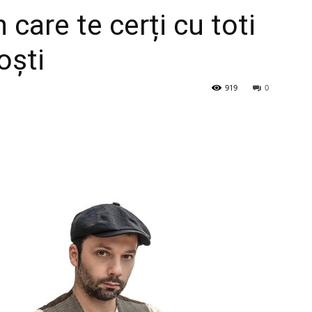
n care te cerți cu toti
oști
919
0