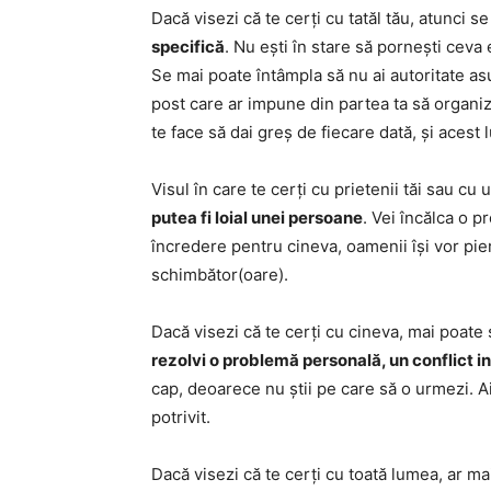
Dacă visezi că te cerți cu tatăl tău, atunci s
specifică
. Nu ești în stare să pornești ceva 
Se mai poate întâmpla să nu ai autoritate asu
post care ar impune din partea ta să organize
te face să dai greș de fiecare dată, și acest 
Visul în care te cerți cu prietenii tăi sau c
putea fi loial unei persoane
. Vei încălca o 
încredere pentru cineva, oamenii își vor pier
schimbător(oare).
Dacă visezi că te cerți cu cineva, mai poate
rezolvi o problemă personală, un conflict in
cap, deoarece nu știi pe care să o urmezi. A
potrivit.
Dacă visezi că te cerți cu toată lumea, ar m