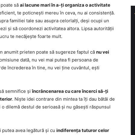
e poate să
ai lacune mari în a-ți organiza o activitate
eficient, te poticnești mereu în ceva, nu ai consistență.
pra familiei tale sau asupra celorlalți, deși ocupi un
zi și să coordonezi activitatea altora. Lipsa autorității
lucru te necăjește foarte mult.
u un anumit prieten poate să sugereze faptul că
nu vei
promisiune dată, nu vei mai putea fi persoana de
de încrederea în tine, nu vei ține cuvântul, ești
 să semnifice și
încrâncenarea cu care încerci să-ți
terior
. Niște idei contrare din mintea ta îți dau bătăi de
i o dilemă destul de serioasă și nu găsești răspunsul
ai putea avea legătură și cu
indiferența tuturor celor