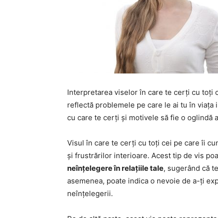
Interpretarea viselor în care te cerți cu toți c
reflectă problemele pe care le ai tu în viața 
cu care te cerți și motivele să fie o oglindă 
Visul în care te cerți cu toți cei pe care îi c
și frustrărilor interioare. Acest tip de vis po
neînțelegere în relațiile tale
, sugerând că te
asemenea, poate indica o nevoie de a-ți expri
neînțelegerii.