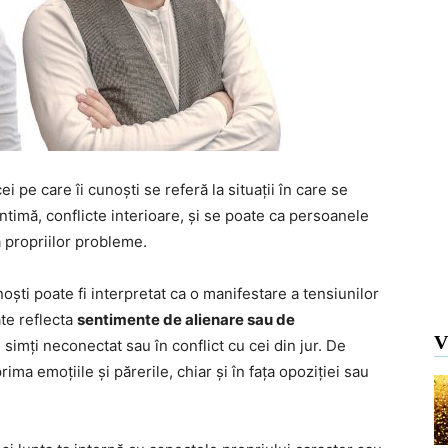
ei pe care îi cunoști se referă la situații în care se
intimă, conflicte interioare, și se poate ca persoanele
a propriilor probleme.
unoști poate fi interpretat ca o manifestare a tensiunilor
ate reflecta
sentimente de alienare sau de
V
 simți neconectat sau în conflict cu cei din jur. De
ma emoțiile și părerile, chiar și în fața opoziției sau