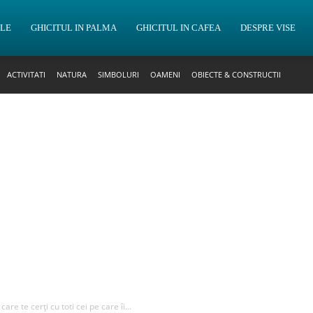
OLE
GHICITUL IN PALMA
GHICITUL IN CAFEA
DESPRE VISE
ACTIVITATI
NATURA
SIMBOLURI
OAMENI
OBIECTE & CONSTRUCTII
care te cerți cu toti cei pe care îi...