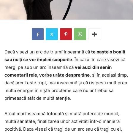
Dacă visezi un arc de triumf înseamnă că
te paște o boală
sau nu ți se vor împlini scopurile
. În cazul în care visezi că
mergi pe sub un arc înseamnă că
vei auzi din senin
comentarii rele, vorbe urâte despre tine
, și în același timp,
dacă arcul este rupt, mai înseamnă și că risipești mult prea
multă energie în niște probleme care nu ar trebui să
primească atât de multă atenție.
Arcul mai înseamnă totodată și multă putere de muncă,
multă sănătate, finalizarea unor activități într-o manieră
pozitivă. Dacă visezi că tragi de un arc sau că tragi cu el,