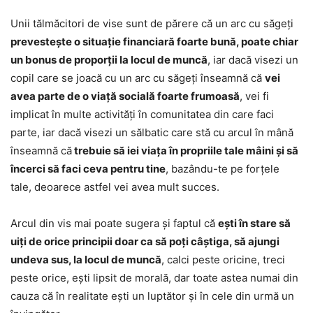
Unii tălmăcitori de vise sunt de părere că un arc cu săgeți
prevestește o situație financiară foarte bună, poate chiar
un bonus de proporții la locul de muncă
, iar dacă visezi un
copil care se joacă cu un arc cu săgeți înseamnă că
vei
avea parte de o viață socială foarte frumoasă
, vei fi
implicat în multe activități în comunitatea din care faci
parte, iar dacă visezi un sălbatic care stă cu arcul în mână
înseamnă că
trebuie să iei viața în propriile tale mâini și să
încerci să faci ceva pentru tine
, bazându-te pe forțele
tale, deoarece astfel vei avea mult succes.
Arcul din vis mai poate sugera și faptul că
ești în stare să
uiți de orice principii doar ca să poți câștiga, să ajungi
undeva sus, la locul de muncă
, calci peste oricine, treci
peste orice, ești lipsit de morală, dar toate astea numai din
cauza că în realitate ești un luptător și în cele din urmă un