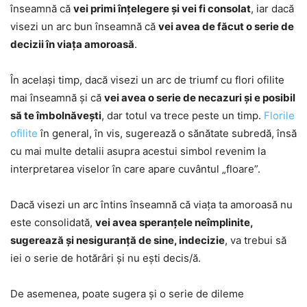
înseamnă că
vei primi înțelegere și vei fi consolat
, iar dacă
visezi un arc bun înseamnă că
vei avea de făcut o serie de
decizii în viața amoroasă
.
În același timp, dacă visezi un arc de triumf cu flori ofilite
mai înseamnă și că
vei avea o serie de necazuri și e posibil
să te îmbolnăvești
, dar totul va trece peste un timp.
Florile
ofilite
în general, în vis, sugerează o sănătate subredă, însă
cu mai multe detalii asupra acestui simbol revenim la
interpretarea viselor în care apare cuvântul „floare”.
Dacă visezi un arc întins înseamnă că viața ta amoroasă nu
este consolidată,
vei avea speranțele neîmplinite,
sugerează și nesiguranță de sine, indecizie
, va trebui să
iei o serie de hotărâri și nu ești decis/ă.
De asemenea, poate sugera și o serie de dileme