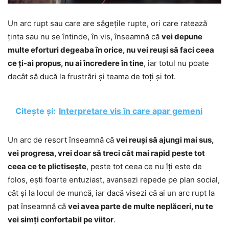
Un arc rupt sau care are săgețile rupte, ori care ratează
ținta sau nu se întinde, în vis, înseamnă că
vei depune
multe eforturi degeaba în orice, nu vei reuși să faci ceea
ce ți-ai propus, nu ai încredere în tine
, iar totul nu poate
decât să ducă la frustrări și teama de toți și tot.
Citește și:
Interpretare vis în care apar gemeni
Un arc de resort înseamnă că
vei reuși să ajungi mai sus,
vei progresa, vrei doar să treci cât mai rapid peste tot
ceea ce te plictisește
, peste tot ceea ce nu îți este de
folos, ești foarte entuziast, avansezi repede pe plan social,
cât și la locul de muncă, iar dacă visezi că ai un arc rupt la
pat înseamnă că
vei avea parte de multe neplăceri, nu te
vei simți confortabil pe viitor
.