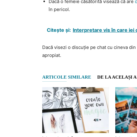
Dacă o femeie căsătorită visează că are
o
în pericol.
Citește și:
Interpretare vis în care iei
Dacă visezi o discuție pe chat cu cineva din
apropiat.
ARTICOLE SIMILARE
DE LA ACELAȘI 