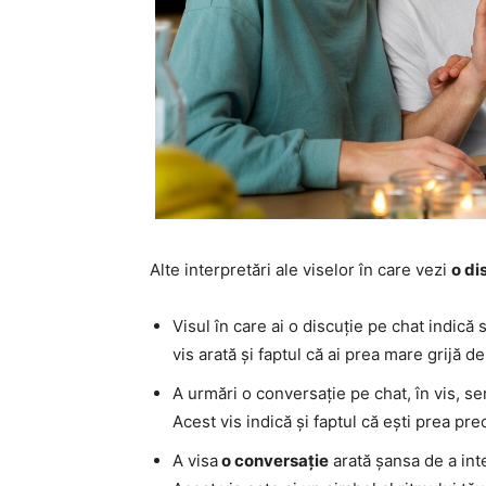
Alte interpretări ale viselor în care vezi
o di
Visul în care ai o discuție pe chat indică
vis arată și faptul că ai prea mare grijă de
A urmări o conversație pe chat, în vis, semn
Acest vis indică și faptul că ești prea pre
A visa
o conversație
arată șansa de a inte