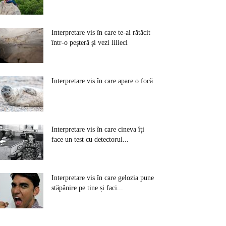
Interpretare vis în care te-ai rătăcit
într-o peșteră și vezi lilieci
Interpretare vis în care apare o focă
Interpretare vis în care cineva îți
face un test cu detectorul...
Interpretare vis în care gelozia pune
stăpânire pe tine și faci...