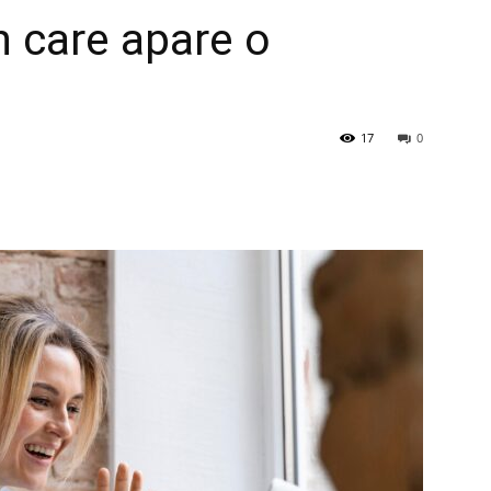
în care apare o
17
0