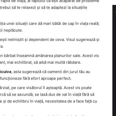
 rapid de viață, al faptului că ești acaparat de probleme
trebui să te relaxezi și să te adaptezi la situațiile
ia unei situații care dă mari bătăi de cap în viața reală;
ții neplăcute.
ești neliniștit și dependent de ceva. Visul sugerează și
ia.
un bărbat înseamnă amânarea planurilor sale. Acest vis
nt, mai echilibrat, să aibă mai multă răbdare.
ltcuiva
, asta sugerează că oamenii din jurul tău au
să funcționeze fără efort aproape perfect.
rziat, pe care visătorul îl așteaptă. Acest vis poate
rcă să se ascundă, se lasă dus de val în viață fără să
 și de echilibru în viață, necesitatea de a face față cu