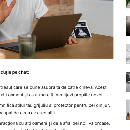
scuție pe chat
:
 stresul care se pune asupra ta de către cineva. Acest
 alți oameni și ca urmare îți neglijezi propiile nevoi.
ifică stilul tău grijuliu și protector pentru cei din jur.
ocupat de ceea ce cred alții.
racționa cu alți oameni și de a afla idei noi, valoroase.