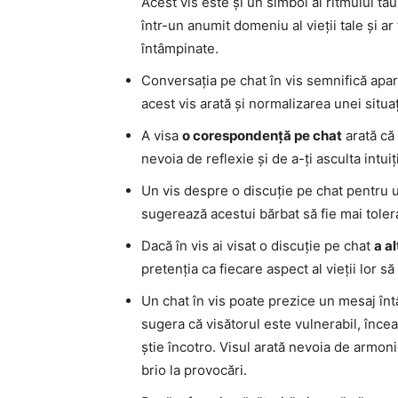
Acest vis este și un simbol al ritmului tău
într-un anumit domeniu al vieții tale și ar 
întâmpinate.
Conversația pe chat în vis semnifică apariț
acest vis arată și normalizarea unei situa
A visa
o corespondență pe chat
arată că 
nevoia de reflexie și de a-ți asculta intuiț
Un vis despre o discuție pe chat pentru 
sugerează acestui bărbat să fie mai tolera
Dacă în vis ai visat o discuție pe chat
a a
pretenția ca fiecare aspect al vieții lor 
Un chat în vis poate prezice un mesaj întâ
sugera că visătorul este vulnerabil, încea
știe încotro. Visul arată nevoia de armonie
brio la provocări.