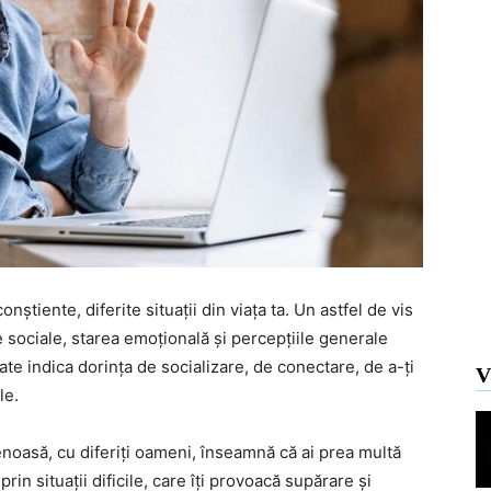
nștiente, diferite situații din viața ta. Un astfel de vis
e sociale, starea emoțională și percepțiile generale
ate indica dorința de socializare, de conectare, de a-ți
V
le.
noasă, cu diferiți oameni, înseamnă că ai prea multă
prin situații dificile, care îți provoacă supărare și