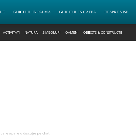
OLE
GHICITUL IN PALMA
GHICITUL IN CAFEA
DESPRE VISE
ACTIVITATI
NATURA
SIMBOLURI
OAMENI
OBIECTE & CONSTRUCTII
n care apare o discuție pe chat