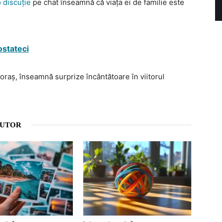
 discuție
pe chat înseamnă că viața ei de familie este
 ostateci
 oraș, înseamnă surprize încântătoare în viitorul
AUTOR