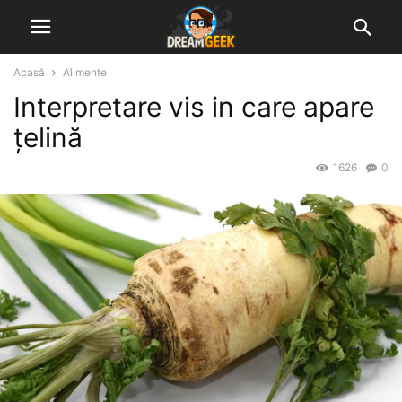
Acasă
Alimente
Interpretare vis in care apare
țelină
1626
0