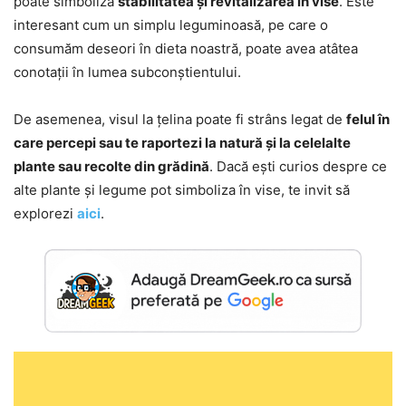
poate simboliza
stabilitatea și revitalizarea în vise
. Este
interesant cum un simplu leguminoasă, pe care o
consumăm deseori în dieta noastră, poate avea atâtea
conotații în lumea subconștientului.
De asemenea, visul la țelina poate fi strâns legat de
felul în
care percepi sau te raportezi la natură și la celelalte
plante sau recolte din grădină
. Dacă ești curios despre ce
alte plante și legume pot simboliza în vise, te invit să
explorezi
aici
.