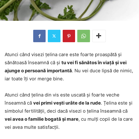
Atunci când visezi țelina care este foarte proaspătă și
sănătoasă înseamnă că și
tu vei fi sănătos în viață și vei
ajunge o persoană importantă
. Nu vei duce lipsă de nimic,
iar toate îți vor merge bine.
Atunci când țelina din vis este uscată și foarte veche
înseamnă că
vei primi vești urâte de la rude
. Țelina este și
simbolul fertilității, deci dacă visezi o țelina înseamnă că
vei avea o familie bogată și mare
, cu mulți copii de la care
vei avea multe satisfacții.