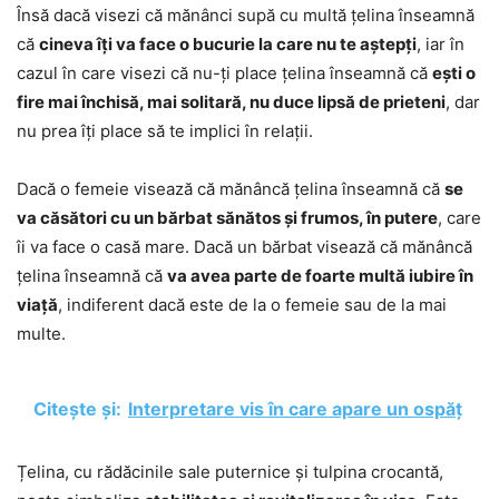
Însă dacă visezi că mănânci supă cu multă țelina înseamnă
că
cineva îți va face o bucurie la care nu te aștepți
, iar în
cazul în care visezi că nu-ți place țelina înseamnă că
ești o
fire mai închisă, mai solitară, nu duce lipsă de prieteni
, dar
nu prea îți place să te implici în relații.
Dacă o femeie visează că mănâncă țelina înseamnă că
se
va căsători cu un bărbat sănătos și frumos, în putere
, care
îi va face o casă mare. Dacă un bărbat visează că mănâncă
țelina înseamnă că
va avea parte de foarte multă iubire în
viață
, indiferent dacă este de la o femeie sau de la mai
multe.
Citește și:
Interpretare vis în care apare un ospăț
Țelina, cu rădăcinile sale puternice și tulpina crocantă,