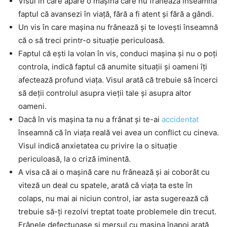
Visul în care apare o mașină care nu frânează înseamnă
faptul că avansezi în viață, fără a fi atent și fără a gândi.
Un vis în care mașina nu frânează și te lovești înseamnă
că o să treci printr-o situație periculoasă.
Faptul că ești la volan în vis, conduci mașina și nu o poți
controla, indică faptul că anumite situații și oameni îți
afectează profund viața. Visul arată că trebuie să încerci
să deții controlul asupra vieții tale și asupra altor
oameni.
Dacă în vis mașina ta nu a frânat și te-ai
accidentat
înseamnă că în viața reală vei avea un conflict cu cineva.
Visul indică anxietatea cu privire la o situație
periculoasă, la o criză iminentă.
A visa că ai o mașină care nu frânează și ai coborât cu
viteză un deal cu spatele, arată că viața ta este în
colaps, nu mai ai niciun control, iar asta sugerează că
trebuie să-ți rezolvi treptat toate problemele din trecut.
Frânele defectuoase și mersul cu mașina înapoi arată