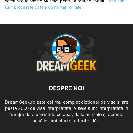
Acest site folosește Akismet pentru a reduce spamul.
Află cum
sunt procesate datele comentariilor tale
.
DESPRE NOI
DreamGeek.ro este cel mai complet dicționar de vise și are
peste 2000 de vise interpretate. Visele sunt interpretate în
funcție de elementele ce apar, de la animale și obiecte
până la simboluri și diferite stări.