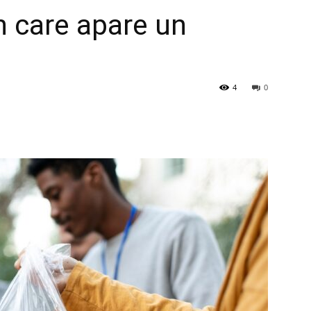
în care apare un
4
0