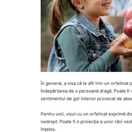
În general, a visa că te afli într-un orfelin
îndepărtarea de o persoană dragă. Poate fi v
sentimentul de gol interior provocat de abse
Pentru unii, visul cu un orfelinat exprimă d
nedrept. Poate fi o proiecție a unor răni vec
înțeles.