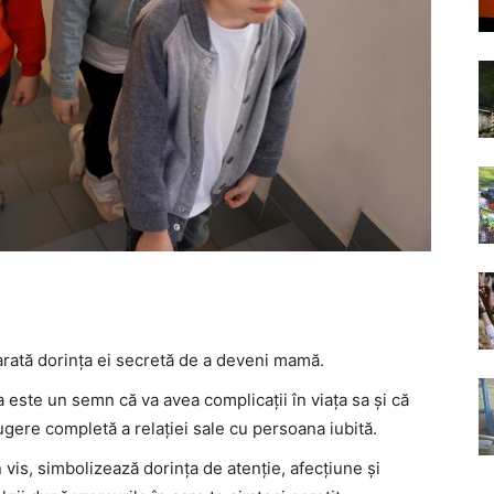
rată dorința ei secretă de a deveni mamă.
ta este un semn că va avea complicații în viața sa și că
ugere completă a relației sale cu persoana iubită.
n vis, simbolizează dorința de atenție, afecțiune și