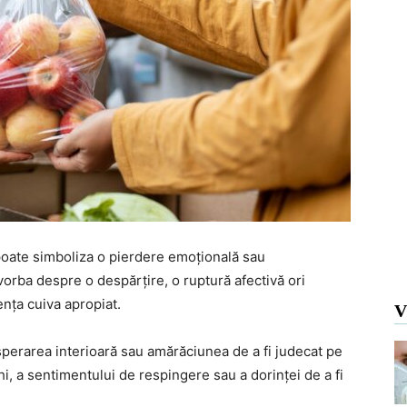
at poate simboliza o pierdere emoțională sau
orba despre o despărțire, o ruptură afectivă ori
nța cuiva apropiat.
V
isperarea interioară sau amărăciunea de a fi judecat pe
hi, a sentimentului de respingere sau a dorinței de a fi