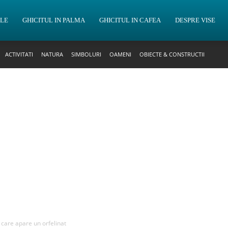
OLE
GHICITUL IN PALMA
GHICITUL IN CAFEA
DESPRE VISE
ACTIVITATI
NATURA
SIMBOLURI
OAMENI
OBIECTE & CONSTRUCTII
n care apare un orfelinat