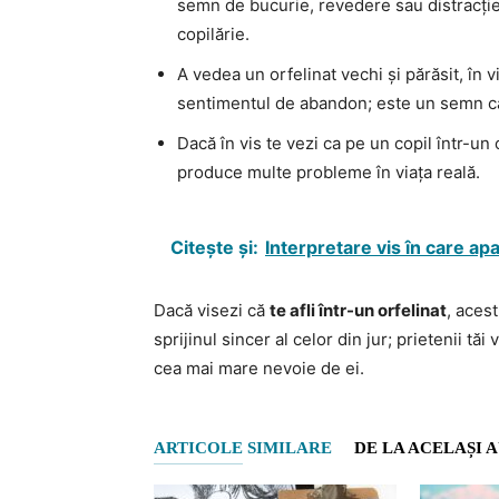
semn de bucurie, revedere sau distracție 
copilărie.
A vedea un orfelinat vechi și părăsit, în v
sentimentul de abandon; este un semn că t
Dacă în vis te vezi ca pe un copil într-un o
produce multe probleme în viața reală.
Citește și:
Interpretare vis în care a
Dacă visezi că
te afli într-un orfelinat
, acest
sprijinul sincer al celor din jur; prietenii tă
cea mai mare nevoie de ei.
ARTICOLE SIMILARE
DE LA ACELAȘI 