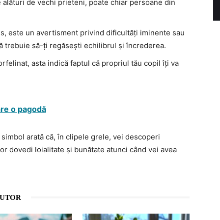
alături de vechi prieteni, poate chiar persoane din
is, este un avertisment privind dificultăți iminente sau
rebuie să-ți regăsești echilibrul și încrederea.
rfelinat, asta indică faptul că propriul tău copil îți va
pare o pagodă
 simbol arată că, în clipele grele, vei descoperi
i vor dovedi loialitate și bunătate atunci când vei avea
AUTOR