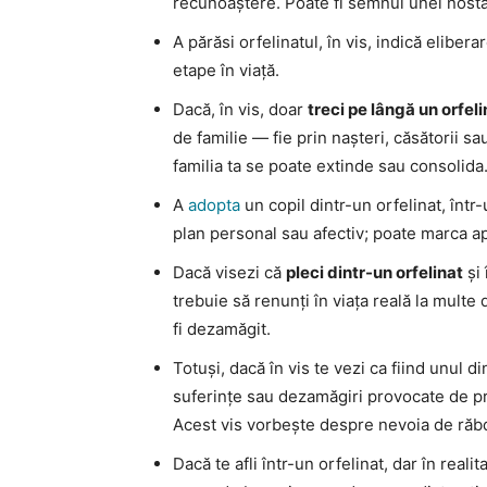
recunoaștere. Poate fi semnul unei nostal
A părăsi orfelinatul, în vis, indică elibera
etape în viață.
Dacă, în vis, doar
treci pe lângă un orfeli
de familie — fie prin nașteri, căsătorii s
familia ta se poate extinde sau consolida
A
adopta
un copil dintr-un orfelinat, într
plan personal sau afectiv; poate marca apar
Dacă visezi că
pleci dintr-un orfelinat
și 
trebuie să renunți în viața reală la multe 
fi dezamăgit.
Totuși, dacă în vis te vezi ca fiind unul d
suferințe sau dezamăgiri provocate de pro
Acest vis vorbește despre nevoia de răbdar
Dacă te afli într-un orfelinat, dar în reali