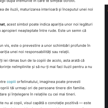
gii după vremurile în care te simțeai ocrotit.
rea de iluzii, maturizarea interioară și începutul unei noi
nat
, acest simbol poate indica apariția unor noi legături
au apropieri neașteptate între rude. Este un semn că
.
-un vis, este o prevestire a unor schimbări profunde în
iția unei noi responsabilități sau relații.
îți iei rămas bun de la copiii de acolo, asta arată că
dorințe neîmplinite și să nu-ți mai faci iluzii pentru a nu
intre
copiii
orfelinatului, imaginea poate prevesti
priii tăi urmași ori de persoane tinere din familie.
e și înțelegere în relațiile cu cei mai tineri.
tate nu ai copii, visul capătă o conotație pozitivă — este