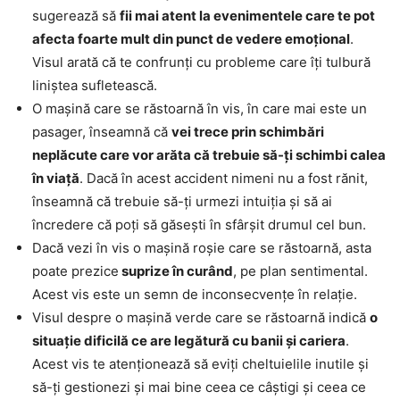
sugerează să
fii mai atent la evenimentele care te pot
afecta foarte mult din punct de vedere emoțional
.
Visul arată că te confrunți cu probleme care îți tulbură
liniștea sufletească.
O mașină care se răstoarnă în vis, în care mai este un
pasager, înseamnă că
vei trece prin schimbări
neplăcute care vor arăta că trebuie să-ți schimbi calea
în viață
. Dacă în acest accident nimeni nu a fost rănit,
înseamnă că trebuie să-ți urmezi intuiția și să ai
încredere că poți să găsești în sfârșit drumul cel bun.
Dacă vezi în vis o mașină roșie care se răstoarnă, asta
poate prezice
suprize în curând
, pe plan sentimental.
Acest vis este un semn de inconsecvențe în relație.
Visul despre o mașină verde care se răstoarnă indică
o
situație dificilă ce are legătură cu banii și cariera
.
Acest vis te atenționează să eviți cheltuielile inutile și
să-ți gestionezi și mai bine ceea ce câștigi și ceea ce