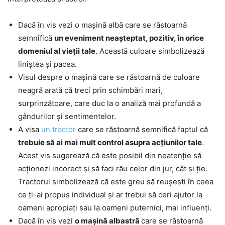
Dacă în vis vezi o mașină albă care se răstoarnă
semnifică
un eveniment neașteptat, pozitiv, în orice
domeniul al vieții tale
. Această culoare simbolizează
liniștea și pacea.
Visul despre o mașină care se răstoarnă de culoare
neagră arată că treci prin schimbări mari,
surprinzătoare, care duc la o analiză mai profundă a
gândurilor și sentimentelor.
A visa
un tractor
care se răstoarnă semnifică faptul că
trebuie să ai mai mult control asupra acțiunilor tale
.
Acest vis sugerează că este posibil din neatenție să
acționezi incorect și să faci rău celor din jur, cât și ție.
Tractorul simbolizează că este greu să reușești în ceea
ce ți-ai propus individual și ar trebui să ceri ajutor la
oameni apropiați sau la oameni puternici, mai influenți.
Dacă în vis vezi
o mașină albastră
care se răstoarnă