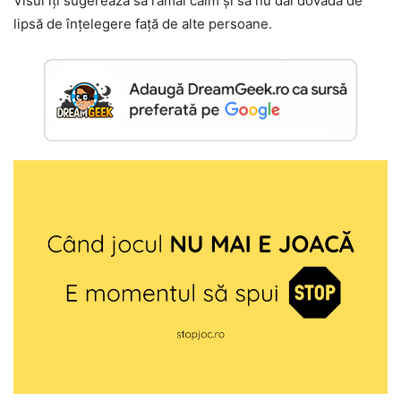
Visul îți sugerează să rămâi calm și să nu dai dovadă de
lipsă de înțelegere față de alte persoane.